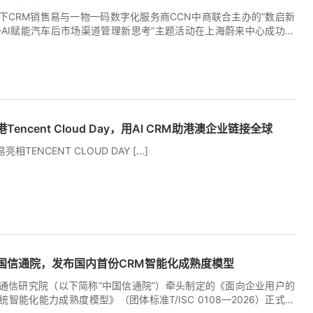
下CRM销售易与一物一码数字化服务商CCN中商联合主办的“数启新
—AI赋能汽车后市场渠道管理新思考”主题活动在上海蔚来中心成功举
聚了米其林、法雷奥、伍尔特等众多汽配领域知名企业参与，共同探
渠道运营、优化全域分销，助力汽车后市场企业在复杂市场环境中实现
着汽车后市场竞争加剧，传统渠道管理面临成本高、效率低、货品流转
9:30:00+00:00
务人员效能不足等挑战。销售易首席方案顾问陈晓东以“数智化破局：
市场客户经营与业绩增长新路径”为主题进行了分享。 针对汽车后市场
晓东认为AI的价值不在于提供“偶尔帮忙”的工具，而在于构建能全程
encent Cloud Day，用AI CRM助港澳企业链接全球
自动推进的AI数字员工。在渠道拜访场景中，销售易NeoAgent2.0
门店智能规划最佳路线；拜访中AI自动转写、提炼核心信息，生成规
TENCENT CLOUD DAY [...]
录；拜访后自动梳理后续行动事项并设置智能提醒。这一“规划—执行
的AI赋能，让每一次拜访都成为数据驱动的精准动作，让每一家门店的
的决策闭环。 [...]
2:09:01+00:00
国信通院，发布国内首份CRM智能化成熟度模型
通信研究院（以下简称“中国信通院”）牵头制定的《面向企业用户的
智能化能力成熟度模型》（团体标准T/ISC 0108—2026）正式发