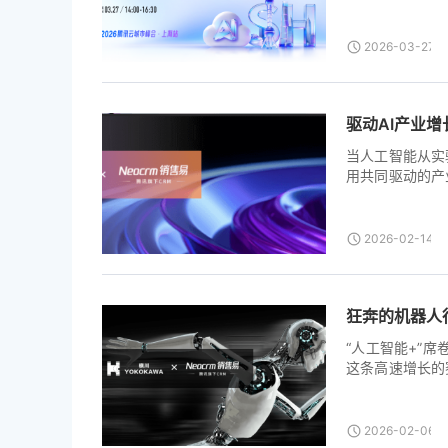
全新架构打造的
工”的全面跃迁。 
2026-03-27T0
驱动AI产业
当人工智能从实
用共同驱动的产
节顶尖力量的生
者。而一个显著
务、实现规模化
2026-02-14T0
示） 1.基础层
狂奔的机器人
“人工智能+”
这条高速增长的
更在客户运营与全
2026-02-06T0