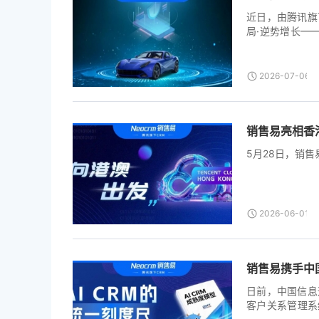
近日，由腾讯旗
局·逆势增长—
办。本次活动汇
讨AI如何重构
逆势增长。 随
2026-07-06T0
监管难、一线业
AI驱动汽配后
的业务痛点，陈
销售易亮相香港T
融入、主动思考、
可根据当天拜访
5月28日，销售易亮相
范完整的拜访记
—跟进”全链路
经营都纳入AI辅助
2026-06-01T0
销售易携手中
日前，中国信息
客户关系管理系统