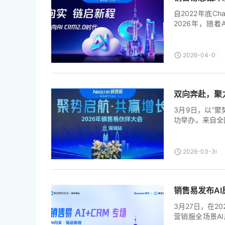
2025年，销售易
自2022年底C
2026年，随着A
Claude Cowor
2026-04-07T0
双向奔赴，聚
3月9日，以“
功举办。来自全
态融合新范式。
永富共同出席。
——销售易深耕
2026-03-30T0
形成服务客户的
产品更智能、更
优势，共同把蛋
销售易发布AI原
成长。” 腾讯集团
3月27日，在
营销服全场景AI