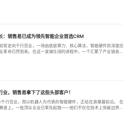
智能体产品矩阵，标志着中国CRM行业从“管理工具”向“企业数字员
作为继2025年推出中国首款AI [...]
8:50:17+00:00
增长：销售易已成为领先智能企业首选CRM
验室走向千行百业，一场由底层算力、核心算法、智能硬件到深度应
业革命已然到来。在这一波澜壮阔的进程中，一个汇聚了产业链各环
态图谱逐渐清晰。他们不仅是技术的定义者，更是商业成功的探索
的共同选择是——Neocrm销售易，正成为这些标杆企业驾驭复杂业
增长的核心引擎。 感谢中国AI领军企业的信任与选择！（部分客户展
3:20:10+00:00
：他们构建了智能世界的基石，从计算能力到认知能力 [...]
行业，销售易拿下了这些头部客户！
席卷千行百业，而以机器人为代表的智能硬件，正站在浪潮最前沿。 在
赛道上，一批顶尖企业已率先起跑——他们不仅在技术上突破边界，
球市场中全速前行。 而他们的共同选择，是销售易。 [...]
9:36:16+00:00