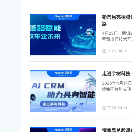
个境内外节点，
布局提供坚实支
销售易亮相腾
[...]
路
4月23日，腾讯旗
智慧出行技术开
达、蔚来、商汤
享面向智能化时代
2026-04-24T0
走进宇树科技
2026年4月1
峰会在杭州成功
领先的高性能通
能时代的AI技
身智能规模量产
2026-04-20T0
业在技术突破与
等众多头部企业
宇树科技，标志
销售易总裁邓永
践，得到了市场