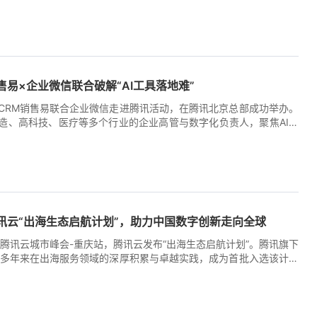
I CRM领导者、腾讯旗下CRM销售易深度参与了该标准的编制工作。
统性衡量CRM系统智能化能力的团体标准，旨在为行业建立一套统
。 [...]
9:24:42+00:00
易×企业微信联合破解“AI工具落地难”
CRM销售易联合企业微信走进腾讯活动，在腾讯北京总部成功举办。
造、高科技、医疗等多个行业的企业高管与数字化负责人，聚焦AI技
域的落地实践，为企业数字化转型提供“技术工具+场景落地”的全链路思
业数字化转型已进入深水区。一方面，以大模型为代表的AI技术爆发式
销售、服务等环节带来前所未有的想象空间；另一方面，大量企业陷
1:57:39+00:00
多，业绩增长却不见起色”的困境。AI能力与业务场景之间存在明显的
断点。如何让AI真正驱动增长，而不是增加负担，成为摆在每一家企业
..]
讯云“出海生态启航计划”，助力中国数字创新走向全球
26腾讯云城市峰会-重庆站，腾讯云发布“出海生态启航计划”。腾讯旗下
借多年来在出海服务领域的深厚积累与卓越实践，成为首批入选该计划
荣获“出海先锋伙伴”称号。 随着中国企业全球化布局进入深水区，出
变成了必答题。“出海生态启航计划”将汇集腾讯集团资源，打造腾讯
，赋能伙伴，共同服务企业出海及全球化业务。 多年来，销售易积极
2:19:31+00:00
时区、多币种的国际化产品体系，在全球50余个国家部署了近1500