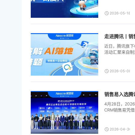
布。作为中国A
这是国内首份系
一、科学的衡量基准
2026-05-18T0
走进腾讯丨销售
近日，腾讯旗下
活动汇聚来自制
术在To B领
路。 当前，企
迭代，为营销、
2026-05-08T0
入“系统越买越
“最后一公里”
面前的必答题。 [.
销售易入选腾
4月28日，20
CRM销售易凭
的伙伴之一，并
海已经从可选项
云出海生态平台
2026-04-30T0
强化多语言、多