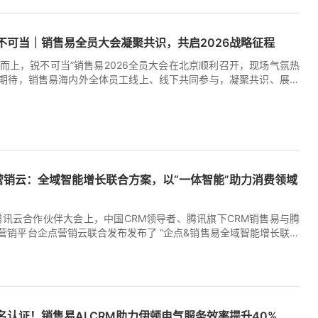
不可当｜销售易全员大会凝聚共识，共启2026战略征程
乘势而上，锐不可当”销售易2026全员大会在北京顺利召开，现场气氛热
期待，销售易海内外全体员工线上、线下共同参与，凝聚共识、展望
6年的跨越发展注入强劲动能。 大会回顾了2025年销售易凭借“腾讯深
业纵深”双引擎所取得的坚实进展，并对2026年的发展战略、市场布局
了深入分享。整场会议洋溢着振奋人心的氛围，全体销售易人展现出
8:33:32+00:00
定的信念，期待在新的一年里，与腾讯携手并肩，持续为客户数字化
创造真实价值。 腾讯集团副总裁、腾讯政企业务总裁、销售易董事长
智能时代，唯有持续进化，才能穿越周期。”他强调，销售易拥有三大
营销云：全域智能增长联合方案，以“一体智能”助力消费领域
进化的产品力、服务众多大型企业的实战积累，以及一支懂行业、能
。2026年，销售易将继续全面拥抱腾讯生态，回归生意本质，加速进
绕客户经营全生命周期，推动公司向价值经营全面转型，构建可持续的
6腾讯云合作伙伴大会上，中国CRM领导者、腾讯旗下CRM销售易与腾
]
营销平台企点营销云联合发布发布了 “企点&销售易全域智能增长联合
发布不仅标志着双方在腾讯生态体系中完成了从“产品叠加”到“一体智能”
意味着销售易在腾讯生态的深度赋能下，实现了从服务B2B企业客户
6:09:18+00:00
售、耐用消费品、消费医疗等广阔B2C消费领域的战略拓展。 左：销
右：腾讯云副总裁、企点营销云负责人李学朝 [...]
认证！销售易AI CRM助力伊顿电气服务效率提升40%