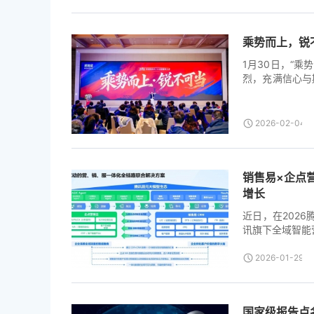
乘势而上，锐
1月30日，“
烈，充满信心与
未来，为202
度加持”与“专
与未来路径进行
2026-02-04T0
昂扬的斗志与坚
转型与业务增长
李强指出：“在
销售易×企点
核心优势：持续
战斗的稳定团队
增长
入AI时代，围
近日，在202
“增长飞轮”。 [...
讯旗下全域智能
方案” 。此次
的战略升级，更
2026-01-29T0
到赋能汽车、零
售易总裁邓永富 
国家级报告点名