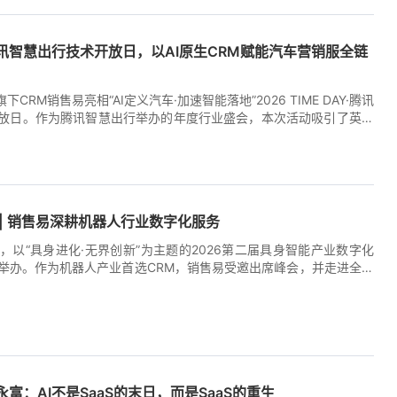
构筑起全球网络加速服务，以国际化的产品架构和技术底座为全球化
撑，并构建了完善的全球安全合规体系，为企业出海提供可靠保障。
讯智慧出行技术开放日，以AI原生CRM赋能汽车营销服全链
下CRM销售易亮相“AI定义汽车·加速智能落地”2026 TIME DAY·腾讯
放日。作为腾讯智慧出行举办的年度行业盛会，本次活动吸引了英伟
科技、中兴等知名企业到场，共研AI驱动汽车场景化的创新范式，分
的战略思考与实战经验。 [...]
5:48:59+00:00
 | 销售易深耕机器人行业数字化服务
7日，以“具身进化·无界创新”为主题的2026第二届具身智能产业数字化
举办。作为机器人产业首选CRM，销售易受邀出席峰会，并走进全球
用机器人公司——宇树科技，与宇树科技及峰会嘉宾一起围绕具身智
术落地与业务增长新范式展开深入交流探讨。 2026年被业界定义为具
元年，具身智能已成为AI发展的新高地。本次峰会展示了具身智能产
2:27:20+00:00
商业落地方面的领先成果，吸引了AI大模型、人形机器人、具身智能
的参与。作为中国CRM领导者，销售易深度参与峰会并走进标杆企业
着销售易在服务高科技制造及机器人领域的深厚产品能力与行业实
富：AI不是SaaS的末日，而是SaaS的重生
的充分认可与高度信任。 近年来，销售易在AI领域取得了显著进展。