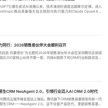
联合腾讯推出中国首款AI [...]
hatGPT引爆生成式AI浪潮以来，技术演进的速度远超摩尔定律。进入
nthropic推出具备强大自主规划与执行能力的Claude Opus4.6及
k，以及各类AI [...]
9:59:15+00:00
力同行：2026销售易伙伴大会顺利召开
聚势启航·共赢增长”为主题的2026年销售易伙伴大会在深圳腾讯总部成
国近200家核心伙伴齐聚一堂，共探AI趋势下的CRM行业新路径及生
腾讯集团副总裁、政企业务总裁、销售易董事长李强，销售易总裁邓
 李强指出，“聚势”不仅是资源的汇聚，更是销售易与伙伴的双向奔赴
CRM产品与技术，伙伴扎根行业与交付，双方将各自优势深度融合，
9:03:27+00:00
强大合力。他强调，腾讯将进一步开放技术底座与AI能力，让销售易
贴近业务场景，并结合各位伙伴在行业深耕、实施交付等方面的独特
糕做大，一起服务好客户。“我们希望通过这种聚合，互相成就、共同
生CRM NeoAgent 2.0，引领行业迈入AI CRM 2.0时代
副总裁、政企业务总裁 [...]
2026腾讯云城市峰会首站上海站，腾讯旗下CRM销售易重磅发布新一代
原生CRM——NeoAgent 2.0。这不仅是产品迭代，更是销售易基于