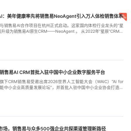
AI：美年健康率先将销售易NeoAgent引入万人体检销售体系
与销售易AI合作项目在杭州正式启动。这家国内体检行业龙头的“星
升级为销售易AI原生CRM——NeoAgent 。 从2022年“星辰”CRM上
年决定全面拥抱AI CRM——美年健康用一次极具前瞻性的决策，向市场
AI [...]
8:37:37+00:00
6丨销售易AI CRM首批入驻中国中小企业数字服务平台
旗下CRM销售易受邀出席2026世界人工智能大会（WAIC）“AI for
赋能中小企业高质量发展论坛”，并首批入驻中国中小企业协会打造的
服务平台”；首批签署AI [...]
1:59:27+00:00
后市场，销售易与众多500强企业共探渠道管理新路径