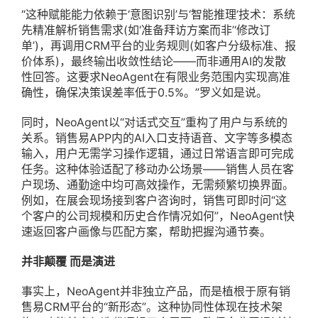
“这种赋能能力依赖于‘意图识别’与‘智能推理’技术：系统
先精准解析销售需求(如‘准备拜访方案而非’‘修改订
单’)，再调用CRM平台的业务规则(如客户分级标准、报
价体系)，最终输出收敛性结论——而非通用AI的发散
性回答。这要求NeoAgent在有限业务范围内实现高准
确性，确保决策误差率低于0.5%。”罗义如是说。
同时，NeoAgent以“对话式交互”重构了用户与系统的
关系。销售易APP内的AI入口支持语音、文字等多模态
输入，用户无需学习操作逻辑，通过日常语言即可完成
任务。这种体验适配了移动办公场景——销售人员在客
户现场、通勤途中均可高效操作，无需频繁切换界面。
例如，在展会现场接到客户咨询时，销售可即时问“这
个客户的公司规模和历史合作情况如何”，NeoAgent快
速返回客户画像与匹配方案，帮助把握沟通节奏。
并非颠覆 而是演进
事实上，NeoAgent并非独立产品，而是植根于原有销
售易CRM平台的“新形态”。这种协同性体现在技术架