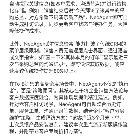
自动提取关键信息(如客户需求、沟通节点)并进行结构
化存储。例如，销售结束后说“今天拜访了米其林的采
购总监，对方希望下周演示新产品”，NeoAgent即可自
动生成拜访记录，同步更新客户状态与待办任务，大幅
降低操作成本。
此外，NeoAgent的“信息检索”能力打破了传统CRM的
菜单层级限制。销售人员无需逐层点击界面，通过语音
或文字指令，如“查一下米其林本月的订单”“显示最近三
次与采购总监的沟通记录”，即可快速获取数据，响应
速度较传统操作提升80%以上。
在To B销售的高复杂度场景中，NeoAgent不仅是“执行
者”，更是“策略顾问”。其核心在于将企业销售方法论与
客户数据深度融合，为具体场景提供精准建议。例如，
针对老客户拜访场景，NeoAgent可自动整合历史订
单、服务工单、沟通记录等数据，结合企业“客户分层
维护”策略，生成拜访方案：“该客户近3个月未下单，
上次反馈产品安装复杂，建议本次重点演示新版操作流
程，并附带老客户专属折扣方案”。