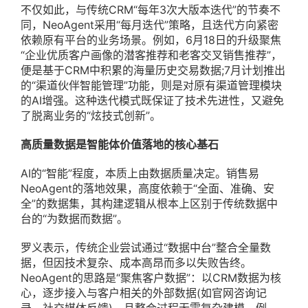
不仅如此，与传统CRM“每年3次大版本迭代”的节奏不
同，NeoAgent采用“每月迭代”策略，且迭代方向紧密
依赖原有平台的业务场景。例如，6月18日的升级聚焦
“企业优质客户画像的潜客推荐和老客交叉销售推荐”，
便是基于CRM中积累的海量历史交易数据;7月计划推出
的“渠道伙伴智能管理”功能，则是对原有渠道管理模块
的AI增强。这种迭代模式既保证了技术先进性，又避免
了脱离业务的“炫技式创新”。
高质量数据是智能体价值落地的核心基石
AI的“智能”程度，本质上由数据质量决定。销售易
NeoAgent的落地效果，高度依赖于“全面、准确、安
全”的数据集，其构建逻辑从根本上区别于传统数据中
台的“为数据而数据”。
罗义表示，传统企业尝试通过“数据中台”整合全量数
据，但因技术复杂、成本高昂而多以失败告终。
NeoAgent的思路是“聚焦客户数据”：以CRM数据为核
心，逐步接入与客户相关的外部数据(如官网咨询记