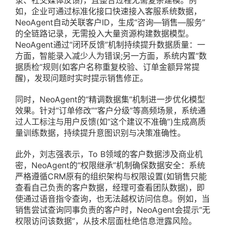
录、社交媒体反馈)，且整合过程无需复杂建模。例
如，企业可通过标准化接口快速接入客服系统数据，
NeoAgent自动关联客户ID，生成“咨询—销售—服务”
的全链路记录，无需投入大量资源构建数据模型。
NeoAgent通过“闭环反馈”机制持续提升数据质量：一
方面，智能录入减少人为错误;另一方面，系统内置“数
据质检”规则(如客户名称重复校验、订单金额异常提
醒)，发现问题时实时提示销售修正。
同时，NeoAgent的“精调数据集”机制进一步优化模型
效果。针对“订单修改”“客户分级”等高频场景，系统通
过人工标注与用户反馈(如“这个建议不准确”)生成高质
量训练数据，持续提升意图识别与决策准确性。
此外，刘志强表示，To B领域的客户数据涉及商业机
密，NeoAgent的“权限继承”机制确保数据安全：系统
严格遵循CRM原有的组织架构与权限设置(如销售只能
查看自己负责的客户数据，经理可查看团队数据)，即
使通过语音指令查询，也无法越权访问信息。例如，当
销售尝试查询同事负责的客户时，NeoAgent会提示“无
权限访问该数据”，从技术层面杜绝信息泄露风险。