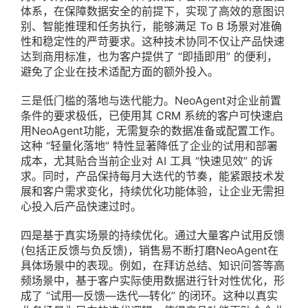
体系，在保障数据安全的前提下，实现了高效的意图识
别、智能推理和任务执行，能够满足 To B 场景对准确
性和稳定性的严苛要求。这种技术协同不仅让产品快速
达到商用标准，也为客户提供了 “即插即用” 的便利，
避免了企业在技术适配方面的额外投入。
三是低门槛的落地与迭代能力。NeoAgent对企业前置
条件的要求极低，已使用其 CRM 系统的客户可快速启
用NeoAgent功能，无需复杂的数据准备或配置工作。
这种 “轻量化落地” 特性显著降低了企业的试用和部署
成本，尤其贴合当前企业对 AI 工具 “快速见效” 的诉
求。同时，产品保持每月大迭代的节奏，能紧跟技术发
展和客户需求变化，持续优化功能体验，让企业无需担
心投入后产品快速过时。
四是基于真实场景的持续优化。通过大量客户试用反馈
(包括正反馈与负反馈)，销售易不断打磨NeoAgent在
具体场景中的表现。例如，在拜访总结、知识问答等高
频场景中，基于客户实际使用数据进行针对性优化，形
成了 “试用—反馈—迭代—转化” 的闭环。这种以真实