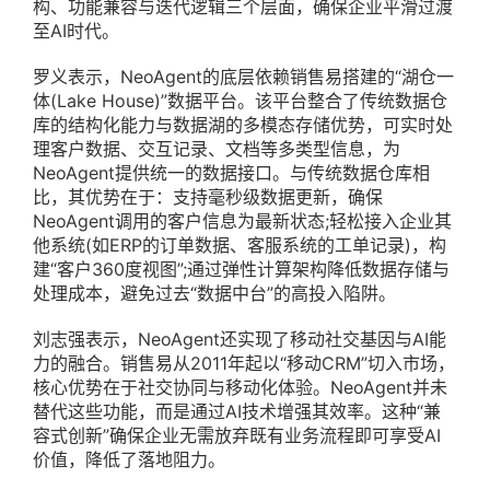
构、功能兼容与迭代逻辑三个层面，确保企业平滑过渡
至AI时代。
罗义表示，NeoAgent的底层依赖销售易搭建的“湖仓一
体(Lake House)”数据平台。该平台整合了传统数据仓
库的结构化能力与数据湖的多模态存储优势，可实时处
理客户数据、交互记录、文档等多类型信息，为
NeoAgent提供统一的数据接口。与传统数据仓库相
比，其优势在于：支持毫秒级数据更新，确保
NeoAgent调用的客户信息为最新状态;轻松接入企业其
他系统(如ERP的订单数据、客服系统的工单记录)，构
建“客户360度视图”;通过弹性计算架构降低数据存储与
处理成本，避免过去“数据中台”的高投入陷阱。
刘志强表示，NeoAgent还实现了移动社交基因与AI能
力的融合。销售易从2011年起以“移动CRM”切入市场，
核心优势在于社交协同与移动化体验。NeoAgent并未
替代这些功能，而是通过AI技术增强其效率。这种“兼
容式创新”确保企业无需放弃既有业务流程即可享受AI
价值，降低了落地阻力。