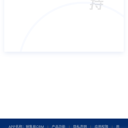
2021
中国软件网2021中国信创CRM优秀企业奖
2021
钛媒体2021年度最佳企业服务品牌
2020
创业黑马“新基建”产业独角兽TOP100
2020
36氪WISE2020企业金榜
2020
创业邦2020年度卓越CRM服务商
2019
互联网周刊2019企业服务领军品牌
2019
爱分析中国企业云技术服务商50强
2019
Gartner 2019aPaaS推荐供应商名单
2018
IDC中国互联网+产业创新企业100强
APP名称：销售易CRM
产品功能
隐私声明
应用权限
用