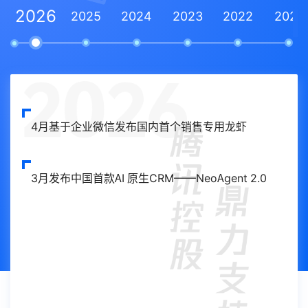
2026
2023
2025
赛迪网-2023数字经济十大创新人物-史彦泽
2024
2023
2022
2021
2023
爱分析-2023信创产品及服务创新奖
2023
互联网周刊-2023SaaS企业 top100
2022
Gartner 2022SFA魔力象限，连续六年唯一入选中国
4月
基于企业微信发布国内首个销售专用龙虾
CRM厂商
2022
亿欧2022中国SaaS50强
3月
发布中国首款AI 原生CRM——NeoAgent 2.0
2022
toB行业头条2022年实力先锋企业
2022
长城战略咨询2022中国独角兽企业
2021
ISO20000/ISO27001双国际认证
2021
中国软件网2021中国低代码平台优秀应用案例奖