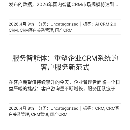
发布的数据，2026年国内智能CRM市场规模将达到
382亿元人民币，年同比增速达47%，远高于企业级
SaaS市场18%的平均增速。AI原生CRM的市场渗透率
预计从2023年的12%跃升至2026年的68%。Gartner
|
分类：
|
标签：
,
2026,4月 9th
Uncategorized
AI CRM 2.0
进一步预测，到2026年底，超过40%的企业将在销售
,
,
CRM
CRM客户关系管理
国产CRM
和客服流程中部署自主智能体，标志着CRM行业正式进
入自主执行新阶段。 [...]
服务智能体：重塑企业CRM系统的
客户服务新范式
在客户期望值持续攀升的今天，企业管理者面临一个日
益严峻的挑战：客户咨询量不断增长，服务团队疲于应
对重复性问题，响应速度难以保障，而真正复杂的客户
需求却得不到足够关注。这种“忙而低效”的状态，直接
影响了客户体验和品牌口碑。破解这一困局的关键，在
|
分类：
|
标签：
,
2026,4月 8th
Uncategorized
CRM
CRM客
于将服务智能体深度融入CRM系统。服务智能体并非简
,
,
户关系管理
CRM营销
国产CRM
单的自动化工具，而是一种具备理解、判断与执行能力
的数字员工，它正在重新定义企业服务客户的方式。