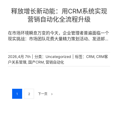
[...]
释放增长新动能：用CRM系统实现
营销自动化全流程升级
在市场环境瞬息万变的今天，企业管理者普遍面临一个
现实挑战：市场团队花费大量精力策划活动、发送邮
件、跟进线索，但重复性工作占用了过多时间，真正用
于策略优化的精力反而有限。与此同时，潜在客户在不
同渠道留下痕迹，却无法被及时识别和有效触达。这种
|
分类：
|
标签：
,
2026,4月 7th
Uncategorized
CRM
CRM客
低效运转的背后，核心问题在于缺少一套能够将重复工
,
,
户关系管理
国产CRM
营销自动化
作自动化的工具。当企业将营销自动化融入CRM系统，
便可以从繁琐的执行中解放出来，把资源集中在真正驱
动增长的关键环节。 [...]
1
2
下一页