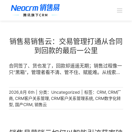
跳
过
内
容
销售易销售云：交易管理打通从合同
到回款的最后一公里
合同签了、货也发了，回款却遥遥无期；销售过程像一
只“黑箱”，管理者看不清、管不住、赋能难。从线索到
订单再到回款，每一个环节的断点都在消耗企业利润。
破局的关键，在于构建一套以交易管理为核心的数字化
体系，实现从签署合同与订单到回款的全流程自动化管
|
分类：
|
标签：
,
2026,8月 6th
Uncategorized
CRM
CRM厂
控。销售易销售云聚焦交易管理，通过订单-回款自动
,
,
,
商
CRM客户关系管理
CRM客户关系管理系统
CRM数字化转
,
,
化与自动化管理从签署合同与订单，帮助企业管好“销
型
国产CRM
销售云
售最后一公里”，让每一笔交易都有迹可循、每一分回
款都清晰可控。 [...]