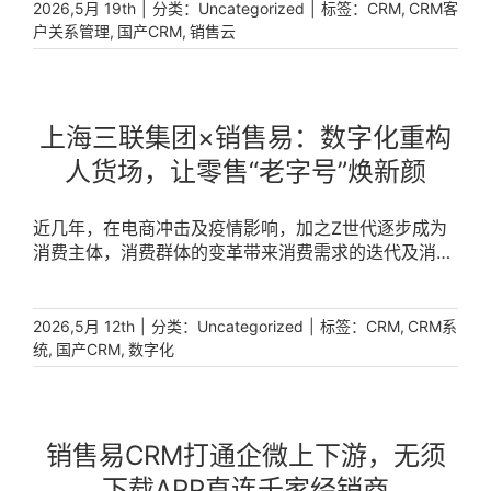
市场环境。销售易销售云打造目标 [...]
|
分类：
|
标签：
,
2026,5月 19th
Uncategorized
CRM
CRM客
,
,
户关系管理
国产CRM
销售云
上海三联集团×销售易：数字化重构
人货场，让零售“老字号”焕新颜
近几年，在电商冲击及疫情影响，加之Z世代逐步成为
消费主体，消费群体的变革带来消费需求的迭代及消费
习惯的变化，使得零售企业的获客成本越来越高，在增
长道路上举步艰难。尤其像一些名声显赫的百年老店，
正在经受着半个多世纪以来“最坏的时代”，如果不抓紧
|
分类：
|
标签：
,
2026,5月 12th
Uncategorized
CRM
CRM系
数字化转型，将面临线下门店客流持续下降、业绩下
,
,
统
国产CRM
数字化
滑，甚至关门倒闭……诸如昔日国产女装巨头拉夏贝
尔、一代鞋王达芙妮等陪伴很多90后成长的知名品牌。
[...]
销售易CRM打通企微上下游，无须
下载APP直连千家经销商