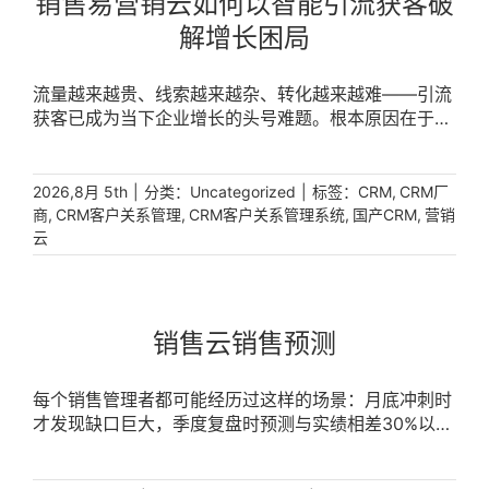
销售易营销云如何以智能引流获客破
解增长困局
流量越来越贵、线索越来越杂、转化越来越难——引流
获客已成为当下企业增长的头号难题。根本原因在于，
市场活动与客户数据彼此割裂，企业只能靠经验“盲
投”，无法精准识别高价值潜客。销售易营销云以引流
获客为引擎，通过智能活码、广告数据回流、市场活动
|
分类：
|
标签：
,
2026,8月 5th
Uncategorized
CRM
CRM厂
闭环管理及线索分配与ROI分析等能力，将分散的触点
,
,
,
,
商
CRM客户关系管理
CRM客户关系管理系统
国产CRM
营销
整合为可运营的数据资产，让每一次点击都成为引流获
云
客的确定性来源。 [...]
销售云销售预测
每个销售管理者都可能经历过这样的场景：月底冲刺时
才发现缺口巨大，季度复盘时预测与实绩相差30%以
上，年度预算完全依赖各级经理的主观判断。传统靠经
验、凭感觉的销售管理模式，早已无法适配复杂多变的