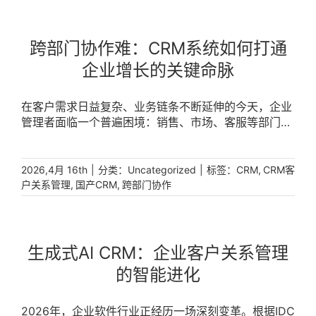
跨部门协作难：CRM系统如何打通
企业增长的关键命脉
在客户需求日益复杂、业务链条不断延伸的今天，企业
管理者面临一个普遍困境：销售、市场、客服等部门各
自为战，客户信息散落在不同系统和表格中，难以形成
统一的客户视图。数据显示，超过73%的企业在客户信
息共享上存在跨部门壁垒，导致客户服务响应慢、销售
|
分类：
|
标签：
,
2026,4月 16th
Uncategorized
CRM
CRM客
跟进错失关键机会。跨部门协作难的背后，不仅是效率
,
,
户关系管理
国产CRM
跨部门协作
的损耗，更是客户体验的断裂和增长机会的流失。对于
追求精细化运营的企业决策者而言，如何打破部门壁
垒、构建高效的跨部门协作体系，正成为数字化转型中
必须攻克的战略命题。 [...]
生成式AI CRM：企业客户关系管理
的智能进化
2026年，企业软件行业正经历一场深刻变革。根据IDC