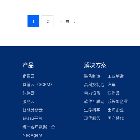
1
2
下一页
产品
解决方案
销售云
装备制造
工业制造
营销云（SCRM）
高科技制造
汽车
伙伴云
电力设备
快消品
服务云
软件互联网
成长型企业
智能分析云
生命科学
出海企业
aPaaS平台
现代服务
国产替代
统一客户数据平台
NeoAgent