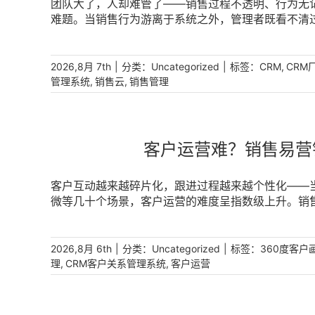
团队大了，人却难管了——销售过程不透明、行为无
难题。当销售行为游离于系统之外，管理者既看不清
行为管理为核心的数字化体系。销售易销售云聚焦销
力，将销售过程从“黑箱”变为“白盒”，让复杂型组织协同有
|
分类：
|
标签：
,
2026,8月 7th
Uncategorized
CRM
CRM
,
,
管理系统
销售云
销售管理
客户运营难？销售易营
客户互动越来越碎片化，跟进过程越来越个性化——
微等几十个场景，客户运营的难度呈指数级上升。销售
户画像、客户分层分类、销售SOP与群SOP及企微
次互动都有温度、每一段跟进都有章法。 [...]
|
分类：
|
标签：
2026,8月 6th
Uncategorized
360度客户
,
,
理
CRM客户关系管理系统
客户运营