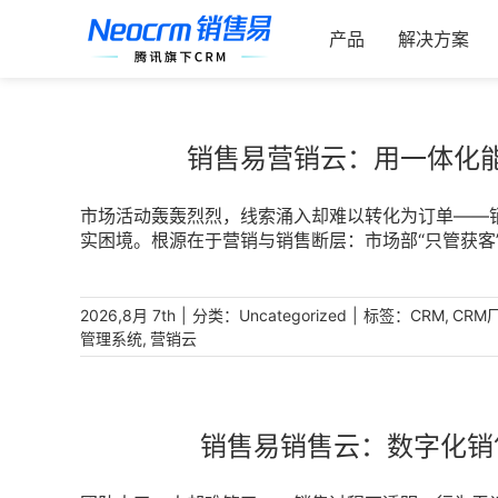
跳
索：
过
产品
解决方案
内
容
销售易营销云：用一体化
市场活动轰轰烈烈，线索涌入却难以转化为订单——
实困境。根源在于营销与销售断层：市场部“只管获客
售转化引擎。销售易营销云围绕销售转化构建一体化
话术推荐与智能素材中心，打通从获客到成交的每一环，
|
分类：
|
标签：
,
2026,8月 7th
Uncategorized
CRM
CRM
,
管理系统
营销云
销售易销售云：数字化销