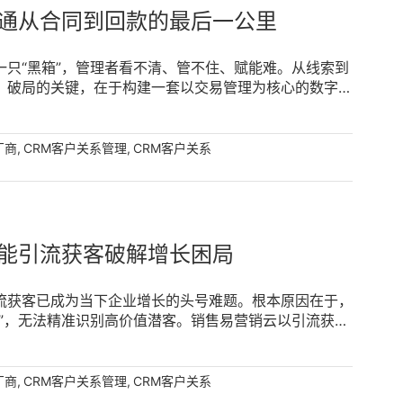
通从合同到回款的最后一公里
只“黑箱”，管理者看不清、管不住、赋能难。从线索到
。破局的关键，在于构建一套以交易管理为核心的数字化
管控。销售易销售云聚焦交易管理，通过订单-回款自动
售最后一公里”，让每一笔交易都有迹可循、每一分回款
,
,
厂商
CRM客户关系管理
CRM客户关系
能引流获客破解增长困局
流获客已成为当下企业增长的头号难题。根本原因在于，
”，无法精准识别高价值潜客。销售易营销云以引流获客
管理及线索分配与ROI分析等能力，将分散的触点整合
性来源。 [...]
,
,
厂商
CRM客户关系管理
CRM客户关系