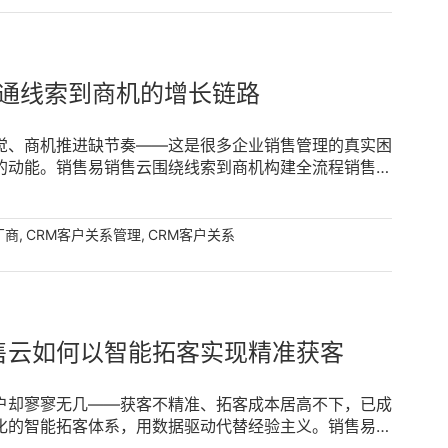
通线索到商机的增长链路
觉、商机推进缺节奏——这是很多企业销售管理的真实困
的动能。销售易销售云围绕线索到商机构建全流程销售过
推进的每一个环节，帮助企业提升商机成单比例，让每一
,
,
厂商
CRM客户关系管理
CRM客户关系
售云如何以智能拓客实现精准获客
户却寥寥无几——获客不精准、拓客成本居高不下，已成
化的智能拓客体系，用数据驱动代替经验主义。销售易销