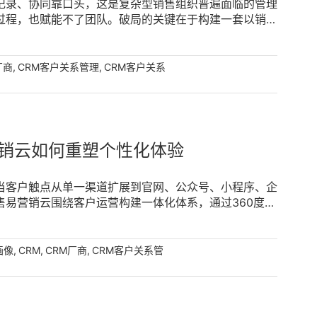
记录、协同靠口头，这是复杂型销售组织普遍面临的管理
过程，也赋能不了团队。破局的关键在于构建一套以销售
售行为管理，通过活动记录、日程规划与工作报告等能
据、管理有方。 [...]
,
,
厂商
CRM客户关系管理
CRM客户关系
销云如何重塑个性化体验
当客户触点从单一渠道扩展到官网、公众号、小程序、企
易营销云围绕客户运营构建一体化体系，通过360度客
朋友圈运营等能力，帮助企业从碎片化走向精细化，让每一
,
,
,
画像
CRM
CRM厂商
CRM客户关系管