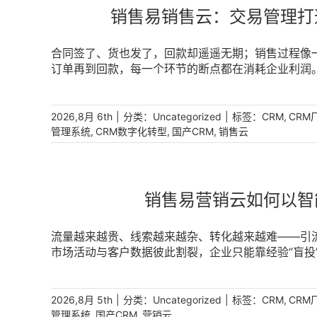
销售易销售云：交易管理打
合同签了、货也发了，回款却遥遥无期；销售过程像一
订单再到回款，每一个环节的断点都在消耗企业利润
体系，实现从签署合同与订单到回款的全流程自动化
化与自动化管理从签署合同与订单，帮助企业管好“销
都清晰可控。 [...]
|
分类：
|
标签：
,
2026,8月 6th
Uncategorized
CRM
CRM
,
,
,
管理系统
CRM数字化转型
国产CRM
销售云
销售易营销云如何以智
流量越来越贵、线索越来越杂、转化越来越难——引
市场活动与客户数据彼此割裂，企业只能靠经验“盲投
为引擎，通过智能活码、广告数据回流、市场活动闭环
为可运营的数据资产，让每一次点击都成为引流获客的确定
|
分类：
|
标签：
,
2026,8月 5th
Uncategorized
CRM
CRM
,
,
管理系统
国产CRM
营销云