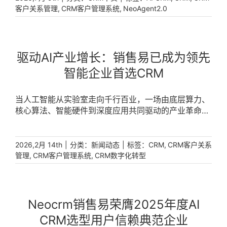
访准备涵盖客户判断、沟通梳理、风险识别、策略制定
,
,
客户关系管理
CRM客户管理系统
NeoAgent2.0
等多个关键步骤，任一环节缺位都可能影响最终转化。
AI仅能响应单一需求，整套业务逻辑仍需要销售结合经
验手动拼合。从独立场景单点提效走向业务全流程智能
推进、从人工主动下发指令走向AI自主执行，正是AI原
驱动AI产业增长：销售易已成为领先
生CRM区别于CRM+AI的关键标志。销售易
智能企业首选CRM
NeoAgent2.0依托营销服业务语义本体与企业真实业务
数据，将成熟的销售经验统一封装为可调用、可编排、
可执行的Skill能力，叠加Agent编排能力，无需持续依
当人工智能从实验室走向千行百业，一场由底层算力、
赖人工指令，即可主动感知业务变化，自主规划、落地
核心算法、智能硬件到深度应用共同驱动的产业革命已
下一步关键动作，真正完成从“被动响应”到“主动执行”
然到来。在这一波澜壮阔的进程中，一个汇聚了产业链
的核心跨越。 [...]
各环节顶尖力量的生态图谱逐渐清晰。他们不仅是技术
的定义者，更是商业成功的探索者。而一个显著的共同
|
分类：
|
标签：
,
2026,2月 14th
新闻动态
CRM
CRM客户关系
选择是——Neocrm销售易，正成为这些标杆企业驾驭
,
,
管理
CRM客户管理系统
CRM数字化转型
复杂业务、实现规模化增长的核心引擎。 [...]
Neocrm销售易荣膺2025年度AI
CRM选型用户信赖典范企业