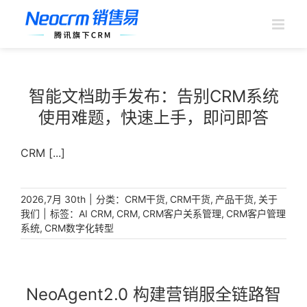
跳
过
内
容
智能文档助手发布：告别CRM系统
使用难题，快速上手，即问即答
CRM [...]
|
分类：
,
,
,
2026,7月 30th
CRM干货
CRM干货
产品干货
关于
|
标签：
,
,
,
我们
AI CRM
CRM
CRM客户关系管理
CRM客户管理
,
系统
CRM数字化转型
NeoAgent2.0 构建营销服全链路智