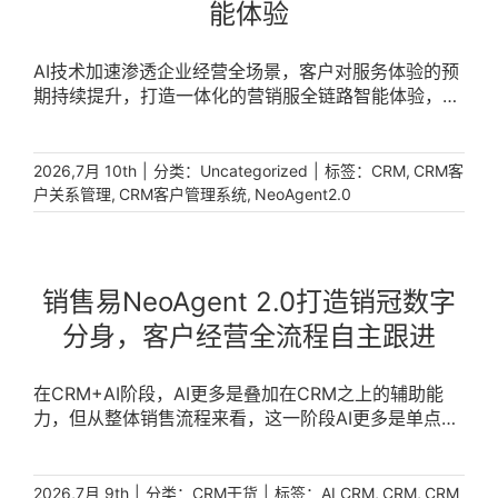
能体验
AI技术加速渗透企业经营全场景，客户对服务体验的预
期持续提升，打造一体化的营销服全链路智能体验，成
为企业数字化升级的核心方向。销售易NeoAgent2.0以
AI原生能力为核心，覆盖营销、销售、服务、渠道、分
析五大场景，为企业构建营销服全链路智能体验，助力
|
分类：
|
标签：
,
2026,7月 10th
Uncategorized
CRM
CRM客
客户经营效率与体验双重升级。 [...]
,
,
户关系管理
CRM客户管理系统
NeoAgent2.0
销售易NeoAgent 2.0打造销冠数字
分身，客户经营全流程自主跟进
在CRM+AI阶段，AI更多是叠加在CRM之上的辅助能
力，但从整体销售流程来看，这一阶段AI更多是单点辅
助角色：用户需要主动下发指令，AI根据指令被动响应
并展开工作，整体销售流程推进仍然依赖销售。这一问
题在大客户拜访等复杂销售场景中更为明显：高质量拜
|
分类：
|
标签：
,
,
2026,7月 9th
CRM干货
AI CRM
CRM
CRM