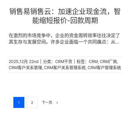
销售易销售云：加速企业现金流，智
能缩短报价-回款周期
在激烈的市场竞争中，企业的资金周转效率往往决定了
其生存与发展空间。许多企业面临一个共同痛点：从销
售向客户报价，到最终收回款项，中间环节冗长、信息
不畅，导致现金流紧张。客户数据分散在销售手中，审
批流程卡顿，交付与开票脱节，应收账款无人跟进……
|
分类：
|
标签：
,
,
2025,12月 22nd
CRM干货
CRM
CRM厂商
这些数据断点让“报价-回款”这条企业生命线变得迟缓而
,
,
CRM客户关系管理
CRM客户关系管理系统
CRM客户管理系统
脆弱。现代CRM系统的核心价值之一，正是通过整合全
流程数据与自动化，显著缩短报价-回款周期，直接提
升企业现金流健康度与运营效率。 [...]
1
2
下一页