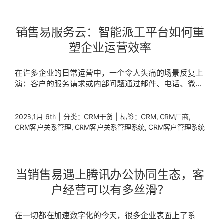
销售易服务云：智能派工平台如何重
塑企业运营效率
在许多企业的日常运营中，一个令人头痛的场景反复上
演：客户的服务请求或内部问题通过邮件、电话、微信
等不同渠道零散涌入，管理者不得不扮演“人工调度中
心”的角色，疲于在各部门间询问、协调、手动分配任
务。这不仅导致响应迟缓，更使得宝贵的客户数据与业
|
分类：
|
标签：
,
,
2026,1月 6th
CRM干货
CRM
CRM厂商
务数据在传递中失真、遗漏，形成一个个“数据孤岛”。
,
,
CRM客户关系管理
CRM客户关系管理系统
CRM客户管理系统
企业亟需一种解决方案，既能整合分散的数据，又能实
现任务的精准、高效分配。现代CRM系统中的派工平
台，正是为此而生的智能中枢，它让工单分配更智能，
彻底改变了传统的工作模式。 [...]
当销售易遇上腾讯办公协同生态，客
户经营可以有多丝滑？
在一切都在加速数字化的今天，很多企业表面上了系