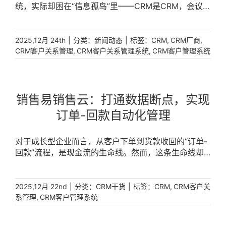
统，实际却困在“信息孤岛”里——CRM是CRM，会议是
会议，签合同还得回归纸质和快递。销售易与腾讯办公
协同生态的深度融合，正是为了解决这个问题，通过接
入企业微信、腾讯会议、腾讯乐享和腾讯电子签，CRM
|
分类：
|
标签：
,
,
2025,12月 24th
新闻动态
CRM
CRM厂商
不再只是一个客户关系管理工具，而变成了一个“活”的
,
,
CRM客户关系管理
CRM客户关系管理系统
CRM客户管理系统
业务协同中心，让客户经营真正高效、安全、省心。
[...]
销售易销售云：打通数据断点，实现
订单-回款自动化管理
对于成长型企业而言，从客户下单到货款收回的“订单-
回款”流程，是现金流的生命线。然而，这条生命线却
常常因数据分散而梗阻：销售订单、发货记录、开票信
息、收款状态分属不同部门，依赖人工传递与核对，导
致效率低下、错误频出、回款延迟。现代CRM系统的核
|
分类：
|
标签：
,
2025,12月 22nd
CRM干货
CRM
CRM客户关
心价值，正是通过集成与自动化，彻底打通这一关键业
,
系管理
CRM客户管理系统
务流程，实现订单-回款自动化管理，将企业的资金周
转效率提升至全新高度。 [...]