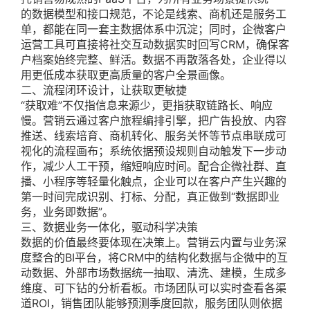
的数据模型和接口规范，不论是线索、商机还是服务工
单，都能在同一套主数据体系中沉淀；同时，企微客户
运营工具可直接将社交互动数据实时回写CRM，确保客
户档案始终完整、鲜活。数据不再散落各处，企业得以
用更低成本获取更高质量的客户全景画像。
二、流程闭环设计，让获取更敏捷
“获取难”不仅指信息来源少，更指获取链路长、响应
慢。营销云通过客户旅程编排引擎，把广告投放、内容
推送、线索培育、商机转化、服务关怀等节点串联成可
视化的流程画布；系统依据预设规则自动触发下一步动
作，减少人工干预，缩短响应时间。配合企微社群、直
播、小程序等轻量化触点，企业可以在客户产生兴趣的
第一时间完成识别、打标、分配，真正做到“数据即业
务，业务即数据”。
三、数据业务一体化，驱动科学决策
数据的价值最终要体现在决策上。营销云内置与业务深
度整合的BI平台，将CRM中的结构化数据与企微中的互
动数据、外部市场数据统一抽取、清洗、建模，生成多
维度、可下钻的分析看板。市场团队可以实时查看各渠
道ROI，销售团队能够预测季度回款，服务团队则依据