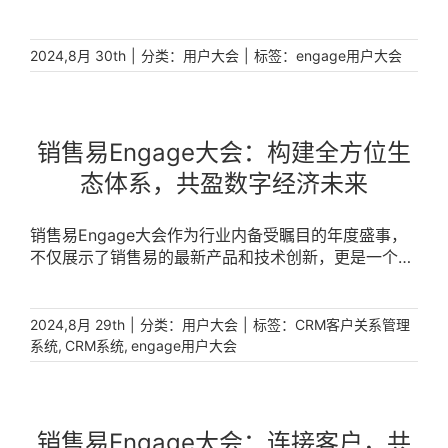
成果和行业洞察，而且还积极推动企业的数字化转型。
自2017年首次举办以来，Engage大会已经成为集中展
示销售易创新成果和综合实力的平台。 [...]
|
分类：
|
标签：
2024,8月 30th
用户大会
engage用户大会
销售易Engage大会：构建全方位生
态体系，共盈数字经济未来
销售易Engage大会作为行业内备受瞩目的年度盛事，
不仅展示了销售易的最新产品和技术创新，更是一个思
想交流和战略分享的平台。2023年的大会以“‘信·新’相
融 [...]
|
分类：
|
标签：
2024,8月 29th
用户大会
CRM客户关系管理
,
,
系统
CRM系统
engage用户大会
销售易Engage大会：连接客户，共