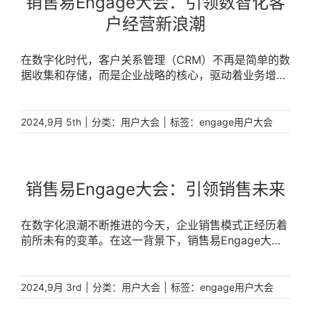
销售易Engage大会：引领数智化客
户经营新浪潮
在数字化时代，客户关系管理（CRM）不再是简单的数
据收集和存储，而是企业战略的核心，驱动着业务增长
和市场竞争力。销售易Engage [...]
|
分类：
|
标签：
2024,9月 5th
用户大会
engage用户大会
销售易Engage大会：引领销售未来
在数字化浪潮不断推进的今天，企业销售模式正经历着
前所未有的变革。在这一背景下，销售易Engage大会
应运而生，旨在为销售行业的专业人士提供一个交流创
新思维、分享前沿技术、探索销售未来的平台。销售易
Engage大会不仅是一场关于销售的盛会，更是一次关
|
分类：
|
标签：
2024,9月 3rd
用户大会
engage用户大会
于未来商业生态的深度对话。 [...]