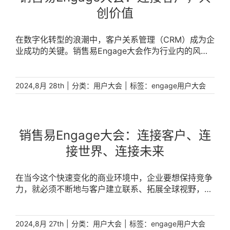
创价值
在数字化转型的浪潮中，客户关系管理（CRM）成为企
业成功的关键。销售易Engage大会作为行业内的风向
标，汇聚了众多行业领袖和创新者，共同探讨CRM的最
新趋势和实践，旨在连接客户，共创价值。 [...]
|
分类：
|
标签：
2024,8月 28th
用户大会
engage用户大会
销售易Engage大会：连接客户、连
接世界、连接未来
在当今这个快速变化的商业环境中，企业要想保持竞争
力，就必须不断地与客户建立联系、拓展全球视野，并
预见未来的发展趋势。销售易Engage大会正是这样一
个平台，它以“连接客户、连接世界、连接未来”为主
题，汇聚了来自全球的行业领袖、创新者和思想家，共
|
分类：
|
标签：
2024,8月 27th
用户大会
engage用户大会