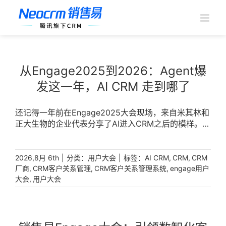
跳
过
内
容
从Engage2025到2026：Agent爆
发这一年，AI CRM 走到哪了
还记得一年前在Engage2025大会现场，来自米其林和
正大生物的企业代表分享了AI进入CRM之后的模样。
[...]
|
分类：
|
标签：
,
,
2026,8月 6th
用户大会
AI CRM
CRM
CRM
,
,
,
厂商
CRM客户关系管理
CRM客户关系管理系统
engage用户
,
大会
用户大会