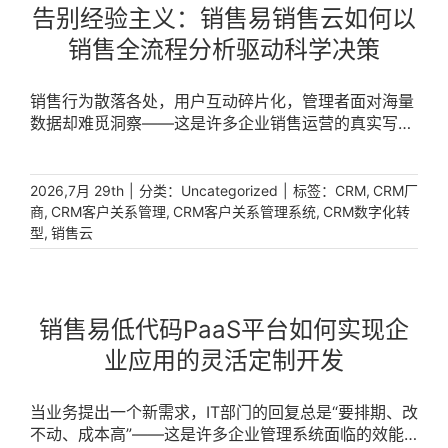
告别经验主义：销售易销售云如何以
销售全流程分析驱动科学决策
销售行为散落各处，用户互动碎片化，管理者面对海量
数据却难觅洞察——这是许多企业销售运营的真实写
照。销售全流程分析能力的缺失，让决策长期依赖经
验，而非客观事实。破局关键在于构建一套从行为到结
果、从用户到绩效的闭环分析体系。销售易销售云深度
|
分类：
|
标签：
,
2026,7月 29th
Uncategorized
CRM
CRM厂
融合最佳BI实践，将商业智能分析与流程绩效分析贯穿
,
,
,
商
CRM客户关系管理
CRM客户关系管理系统
CRM数字化转
,
于LTC全链路，让数据真正成为销售增长的导航仪。
型
销售云
[...]
销售易低代码PaaS平台如何实现企
业应用的灵活定制开发
当业务提出一个新需求，IT部门的回复总是“要排期、改
不动、成本高”——这是许多企业管理系统面临的效能