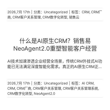
复核对配置、计算价格、走审批流程，耗时数天还容易
出错，严重拖慢销售节奏。破局关键在于搭建系统化的
产品报价管理体系。销售易销售云以智能化产品报价为
|
分类：
|
标签：
,
2026,7月 17th
Uncategorized
CRM
CRM厂
核心能力，支持统一价格和折扣管理、优化售卖流程，
,
,
,
商
CRM客户关系管理
CRM数字化转型
销售云
帮助企业缩短报价-回款周期，全面提高销售效率和准
确性。 [...]
什么是AI原生CRM？销售易
NeoAgent2.0重塑智能客户经营
AI技术加速渗透企业经营全场景，传统CRM外挂式AI功
能已无法满足深度智能化需求。真正的AI原生CRM正在
重塑企业客户经营方式，从营销到服务实现全链路智能
化。销售易NeoAgent2.0作为行业领先的AI原生
CRM，内置营销Agent、销售Agent、服务Agent、渠
|
分类：
|
标签：
,
2026,7月 17th
Uncategorized
AI CRM
道Agent、分析师Agent五大智能体，打造端到端的营
,
,
,
,
CRM
CRM厂商
CRM客户关系管理
CRM客户关系管理系统
,
销服全链路智能体验，助力企业实现客户经营的全面智
CRM数字化转型
NeoAgent2.0
能化升级。 [...]