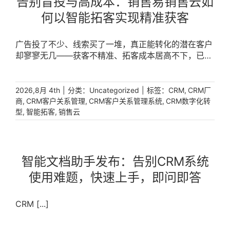
告别盲投与高成本：销售易销售云如
何以智能拓客实现精准获客
广告投了不少、线索买了一堆，真正能转化的潜在客户
却寥寥无几——获客不精准、拓客成本居高不下，已成
为制约企业增长的核心痛点。破局关键在于构建系统化
的智能拓客体系，用数据驱动代替经验主义。销售易销
售云以智能拓客为引擎，通过打通海量工商数据、多维
|
分类：
|
标签：
,
2026,8月 4th
Uncategorized
CRM
CRM厂
度筛选与种子客户特征分析，帮助企业精准挖掘潜在客
,
,
,
商
CRM客户关系管理
CRM客户关系管理系统
CRM数字化转
,
,
户，系统性降低拓客成本。 [...]
型
智能拓客
销售云
智能文档助手发布：告别CRM系统
使用难题，快速上手，即问即答
CRM [...]