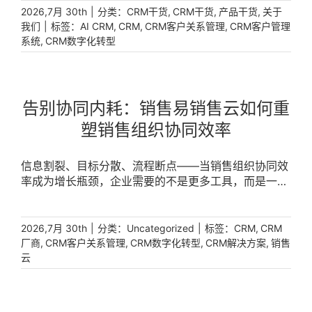
|
分类：
,
,
,
2026,7月 30th
CRM干货
CRM干货
产品干货
关于
|
标签：
,
,
,
我们
AI CRM
CRM
CRM客户关系管理
CRM客户管理
,
系统
CRM数字化转型
告别协同内耗：销售易销售云如何重
塑销售组织协同效率
信息割裂、目标分散、流程断点——当销售组织协同效
率成为增长瓶颈，企业需要的不是更多工具，而是一套
打通全链路的数字化底座。销售易销售云围绕组织协同
这一核心命题，从线索分配到业绩拆分构建闭环体系，
让团队协作从“人拉肩扛”走向系统驱动。 [...]
|
分类：
|
标签：
,
2026,7月 30th
Uncategorized
CRM
CRM
,
,
,
,
厂商
CRM客户关系管理
CRM数字化转型
CRM解决方案
销售
云