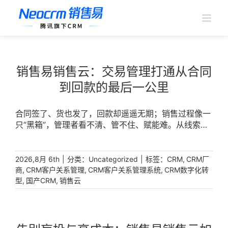
跳
过
内
容
销售易销售云：交易管理打通从合同
到回款的最后一公里
合同签了、货也发了，回款却遥遥无期；销售过程像一
只“黑箱”，管理者看不清、管不住、赋能难。从线索到
订单再到回款，每一个环节的断点都在消耗企业利润。
破局的关键，在于构建一套以交易管理为核心的数字化
体系，实现从签署合同与订单到回款的全流程自动化管
|
分类：
|
标签：
,
2026,8月 6th
Uncategorized
CRM
CRM厂
控。销售易销售云聚焦交易管理，通过订单-回款自动
,
,
,
商
CRM客户关系管理
CRM客户关系管理系统
CRM数字化转
,
,
化与自动化管理从签署合同与订单，帮助企业管好“销
型
国产CRM
销售云
售最后一公里”，让每一笔交易都有迹可循、每一分回
款都清晰可控。 [...]