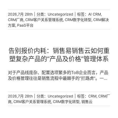
与成本困局。传统软件开发模式周期长、扩展难，让企
业对业务的灵活定制开发望而却步。破局的关键，在于
引入一个能支撑对业务、用户界面全面开发乃至应用全
|
分类：
|
标签：
,
2026,7月 28th
Uncategorized
AI CRM
周期管理的PaaS平台。销售易Neo-Platform正为此而
,
,
,
CRM厂商
CRM客户关系管理系统
CRM数字化转型
CRM解决
,
生。 [...]
方案
PaaS平台
告别报价内耗：销售易销售云如何重
塑复杂产品的“产品及价格”管理体系
对于产品线庞杂、配置选项繁多的ToB企业而言，产品
及价格管理往往是销售流程中最棘手的“拦路虎”。一份
报价单涉及多层级配置、差异化定价与复杂折扣核算，
依靠人工手动处理不仅效率低下，更暗藏利润流失的风
险。企业亟需一套能够实现价格统一管控与折扣统一管
|
分类：
|
标签：
,
2026,7月 28th
Uncategorized
CRM
CRM厂
控的数字化工具，从根本上优化售卖流程。 [...]
,
,
,
商
CRM客户关系管理系统
CRM数字化转型
销售云