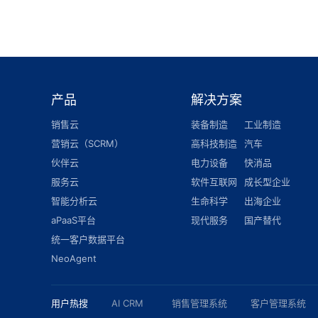
产品
解决方案
销售云
装备制造
工业制造
营销云（SCRM）
高科技制造
汽车
伙伴云
电力设备
快消品
服务云
软件互联网
成长型企业
智能分析云
生命科学
出海企业
aPaaS平台
现代服务
国产替代
统一客户数据平台
NeoAgent
用户热搜
AI CRM
销售管理系统
客户管理系统