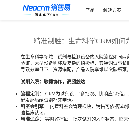
跳
索：
过
产品
解决方案
内
容
精准制胜：生命科学CRM如何
在生命科学领域，试剂与检测设备的入院流程如同两
验证；大型设备则涉及复杂的招投标、安装调试与长期
导致效率低下、资源错配，产品入院率难以突破瓶颈
试剂入院：敏捷协作，高频触达
流程定制
： CRM为试剂设计“多批次、快响应”流
键发起后续试剂补充申请。
科室会引擎
： 内置科室会管理模块，销售可依据试
速临床认可。
精准追踪
： 实时监控每一批次试剂的入院状态、临