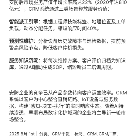
安防后市场服务产值年增长率高达22%（2020年达810
亿元），CRM系统通过三类场景释放服务价值：
智能派工引擎
：根据工程师技能标签、地理位置及工单
负载，动态分配任务，缩短响应时间40%。
预测性维护
：分析设备历史故障率与巡检数据，提前预
警高风险节点，降低客户停机损失。
服务知识沉淀
：将每次维修方案、客户评价归档为知识
库，通过AI辅助生成SOP，缩短新员工培训周期。
安防企业的竞争已从产品参数转向客户运营效率。CRM
系统以客户为中心整合直销链路、IoT设备与服务数
据，构建“感知-决策-执行”的实时响应生态。随着AI持
续渗透，早期布局数字化护城河的企业将主导新一轮市
场整合。
|
分类：
|
标签：
,
,
2025,8月 1st
CRM干货
CRM
CRM厂商