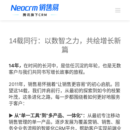
跳
过
内
容
14载同行：以数智之力，共绘增长新
篇
14
年
，
在时间的长河中，是信任沉淀的年轮，也是无数
客户
与我们共同书写增长故事的旅程。
2011年，销售易怀揣着“
让销售
更容易
”的初心启航。
回
望这
1
4
载，我们并肩前行，从最初的探索到如今的枝繁
叶茂，这条进化之路，每一步都围绕着如何更好地服务
于
客户
：
▶ 从“单一工具”到“多产品、一体化”：
从最初专注移动
销售管理的单一产品，逐步发展为覆盖营销、销售、服
务全业务流程的智能化CRM平台，帮助
客户实现前端业