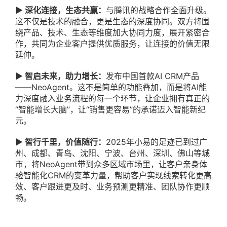
▶
深化连接，生态共赢：
与腾讯的战略合作全面升级。
这不仅是技术的融合，更是生态的深度协同。
双方将
围
绕产品、技术、生态等维度加大协同力度，展开
紧密合
作，共同为企业客户提供优质服务，让连接的价值无限
延伸。
▶
智启未来，助力增长：
发布中国首款AI CRM产品
——
N
eo
A
g
e
n
t
。这不是简单的功能叠加，而是
将
AI能
力深度融入业务流程的每一个环节
，
让企业
拥有
真正的
“智能增长大脑”，让“销售更容易”的承诺迈入智能新纪
元
。
▶
智行千里，价值随行：
2025年
小
易的足迹已到过广
州、成都、青岛、沈阳、宁波、台州、深圳、佛山等城
市，
将NeoAgent带到
众多
区域
市场
里
，让客户亲身体
验智能化CRM的变革力量，帮助客户实现线索转化更高
效、客户跟进更及时、业务预测更精准、团队协作更顺
畅。