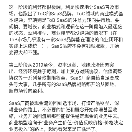
这一阶段的利弊都很极端，利是快速地让SaaS普及市
场，也跑出了ToC的SaaS品牌，ToC领域的商业模式基
本跑通；弊端则是ToB SaaS的注意力转向要市场、要
规模、要增长，商业模式和逻辑在这一阶段陷入最迷惑
的状态，盈利模型、商业模型都没跑通的情况下（在
ToB市场几乎没有一家SaaS品牌能在理论的商业闭环和
实践上达成统一），SaaS品牌不免有钱就膨胀，开始
变得大却不强。
第三阶段从2019至今，资本退潮、地缘政治因素突
出、经济环境趋于苛刻，加上资方对赌协议、估值调整
协议等一系列条款期限将至，SaaS厂商自给自足变成
头号大事，几乎所有的SaaS品牌战略都开始从圈地、
圈市场转向盈利。
SaaS厂商被现金流迫回到选市场、打造产品壁垒、深
耕业务的路上，不必要的扩张和概念开始停滞甚至收
缩，业务开始回流到那些能提供稳定现金的业务中去。
商业模型趋向于“业务产生价值-价值反映价格-价格决定
业务投入”的路上，起码看起来是正循环了。