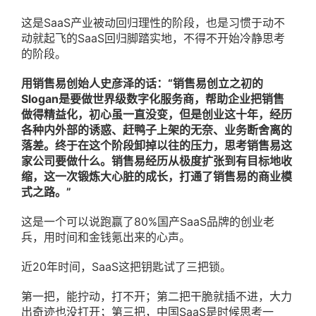
这是SaaS产业被动回归理性的阶段，也是习惯于动不
动就起飞的SaaS回归脚踏实地，不得不开始冷静思考
的阶段。
用销售易创始人史彦泽的话：“销售易创立之初的
Slogan是要做世界级数字化服务商，帮助企业把销售
做得精益化，初心虽一直没变，但是创业这十年，经历
各种内外部的诱惑、赶鸭子上架的无奈、业务断舍离的
落差。终于在这个阶段卸掉以往的压力，思考销售易这
家公司要做什么。销售易经历从极度扩张到有目标地收
缩，这一次锻炼大心脏的成长，打通了销售易的商业模
式之路。”
这是一个可以说跑赢了80%国产SaaS品牌的创业老
兵，用时间和金钱氪出来的心声。
近20年时间，SaaS这把钥匙试了三把锁。
第一把，能拧动，打不开；第二把干脆就插不进，大力
出奇迹也没打开；第三把，中国SaaS是时候思考一