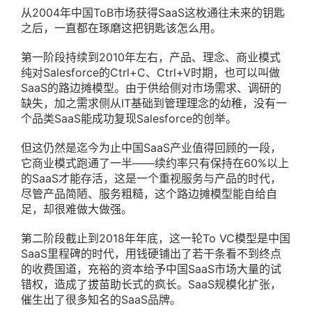
从2004年中国ToB市场获得SaaS这枚通往未来的钥匙
之后，一直都在琢磨这把钥匙该怎么用。
第一阶段持续到2010年左右，产品、理念、商业模式
纯对Salesforce的Ctrl+C、Ctrl+V时期，也可以叫做
SaaS的路边摊模型。由于供给侧对市场需求、调研的
缺失，加之需求侧从IT基础到管理理念的幼稚，没有一
个品类SaaS能成功复现Salesforce的创举。
但这仍然是迄今为止中国SaaS产业值得回顾的一段，
它商业模式跑通了一半——续约率只有保持在60%以上
的SaaS才能存活，这是一个重视服务与产品的时代，
尽管产品简陋、服务粗糙，这个路边摊模型能自给自
足，却很难做大做强。
第二阶段截止到2018年年底，这一轮To VC模型是中国
SaaS里程碑的时代，用钱硬铺出了若干条看不到终点
的收费国道，充裕的资本给予中国SaaS市场大量的试
错权，造成了拔苗助长式的疯长。SaaS规模化扩张，
催生出了很多知名的SaaS品牌。