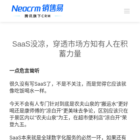
跳
过
内
容
SaaS没凉，穿透市场方知有人在积
蓄力量
一点危言耸听
很久没有写SaaS了，不是不关注，而是觉得它应该就
像吃饭喝水一样。
今天不会有人专门针对到底是农夫山泉的“搬运水”更好
喝还是康师傅的“凉白开”更美味去争论，区别应该只在
于景区内以“农夫山泉”为王，在超市便利店“凉白开”荣
登九五。
SaaS本来就是全球数字化服务的必然一环，如果还有