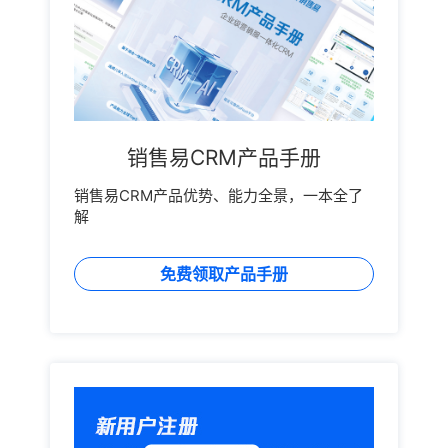
绩的腾飞。坚守，为不一样的未来LILY英语自创立以
以准确的记录到系统中，对客户需求准确的进行分析并
业不必要的损失。销售易CRM：PaaS平台的集成能力
来，一直坚守培育出一批批具备英文思维的百合花。销
跟进，可以快速给出客户相关解决方案。同时销售人员
同时，企业也需要借助工具，对各类业务数据进行整
售易希望通过数字化思维与工具，帮助LILY英语在坚守
可以在跟进客户过程中及时对客户需求分析并可以通过
合、分析、洞察，如货主需求预测、项目过程与结果量
的道路上注入“新动能”，打造数字化转型流量引擎，与
销售易CRM设置任务提醒。客户的每个重要时刻，包括
化、人员行为及效能评估、项目运营及毛利分析、客户
LILY英语以及更多在线教育企业携手，为在线教育行业
生日等都不会放过。根据市场需求的不断增加，产品时
满意度洞察等……销售易CRM融合了强大的BI能力，可
成就出不一样的未来!关于LILY英语探索，开创英语思维
刻更新，销售人员可以通过客户以往跟进历史情况的分
将各类业务信息、数据沉淀到CRM系统中形成多维度可
之路1997年，LILY快乐英语成立。经过不断反思传统教
析，与客户百变沟通及时分享。这也将成为提高客户满
视化图表，帮助企业分析业务、指导经营策略。销售易
销售易CRM产品手册
学模式，吸取其中的经验，摒弃弊端，反复完善教学体
意度的一个重要利器。移动办公，让销售人员充分利用
CRM：BI-业务情况监控销售易CRM物流行业解决方
系，于2014年正式更名为“LILY英语”，并提出“潜意识
碎片时间提高工作效率销售人员长期在外面拜访客户，
案，为企业提供了一体化管理平台，不仅有效地打破业
销售易CRM产品优势、能力全景，一本全了
英语”的教学理念。至今已有20多年的历史的LILY英
客户反馈的问题不能都堆到单位后再解决，而且服务行
务部门之间孤岛状态、消除数据壁垒、加快业务流转与
解
语，目前在北京拥有26所直营分校，教职员工近800
业客户的反馈很重要，销售人员需要在第一时间将问题
协同，还可以将各类业务数字化系统的价值凝聚起来，
名，全年累计培训十万余人次。
总结记录并反馈给公司的相关部门，销售易CRM原生移
形成“数字合力”，为企业增长赋能加码。
动端应用可以充分利用销售人员的碎片时间，合理帮销
免费领取产品手册
售人员安排工作时间，不会漏掉一个重要客户信息的反
馈。销售易无缝融合销售流程、销售知识库、团队协作
以及日常办公等核心功能于一体，通过便捷易用的移动
端，让CRM真正成为销售人员移动办公和打单利器。销
售易CRM企业付费用户已近千家，日均活跃在线用户数
过万，在获得云天使基金的投资后，还获得了红杉资本
千万级投资，并被中国计算机报评为“移动CRM技术评