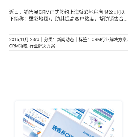
化的CRM，助力企业打造“数字合力”虽然物流的OTWB
重要。很多企业花费高昂的成本去购买CRM系统软件，
情，对于在线教育来说是危机更是机遇。消费者行为的
等业务系统已趋于成熟，但系统之间“数据割裂”问题仍
但实际上使用效率却很低，并没有发挥出相应的作用，
变化促进了消费习惯的更迭，而新的消费习惯又带来了
近日，销售易CRM正式签约上海璧彩地毯有限公司(以
被诟病。系统割裂不仅让企业内部协同效率低下，也会
因此企业在使用前一定要体验试用版本，确认这款CRM
新的商机。线下转战线上，对于在线教育行业来说，是
下简称：壁彩地毯)，助其提高客户粘度，帮助销售合
导致业务信息互联互通不足、供需信息不对称，特别是
系统软件是否真正适合自身企业，再做决策。4、重视
一个非常利好的爆发式增长的机会。于此，销售易也推
理利用碎片化时间办公，提高工作效率。上海璧彩地毯
在618等大促期间，一旦信息出现断层，企业便有可能
数据分析数据分析是CRM系统软件中最核心的功能。
出基于企业微信版本的教育行业解决方案，根据不同的
有限公司，精耕于进口地毯及定制地毯的领域，致力于
遭受巨大业务挑战。某电商独立站负责人现身说法：过
CRM系统软件可以帮助企业梳理客户的信息特征，判断
复杂业务场景，整合腾讯14亿的社交数据及营销能力、
成为中高端地毯设计、制造、销售及服务的全国领跑
|
分类：
|
标签：
,
2015,11月 23rd
新闻动态
CRM行业解决方案
去“618”很多产品预售期就卖断货，而今年大促前仓库
客户的特点和类型，哪些是重点客户和潜力客户。另外
CRM数据管理能力及销售易“DMP+”获客能力，定制化
者。以优质和优质设计为宗旨，不断丰富产品种类，强
,
CRM领域
行业解决方案
上满货了、运输服务商谈好了、运营人员也提前招好
也能够对成本的投入产出做对比、对产品的市场接受度
满足教育机构需求，有效连接客户，打造从营销到销售
化品牌定位，已发展成为一家提供一站式纵向整合服务
了，结果消费预期被高估了，导致预售期囤的货才卖出
做研究，这些都会影响到企业的决策和战略部署。中小
再到服务的全流程客户连接器，助力教育行业精准营
的地毯商，专注于口味高雅的中高端客户服务，为客户
去一半!这位电商负责人的遭遇，实际上反映出很多物流
型企业在面对CRM系统软件选型时，常常会遇到很多
销、高效获客、加强销售管理，提升教学服务。销售易
提供从豪华到价格想家的全线地毯产品系列，适合商业
企业缺乏对需求的准确洞察与预判;而错误的预判，是后
“坑”，了解了这几点可以帮助中小型企业及时“避坑”。
教育行业解决方案：招生/转化/教务/运营一站式管理，
及家居用途。让客户满意是璧彩地毯一直关注的核心问
期销售业绩差、货品压库存、人力成本拉高等一系列
销售易CRM作为唯一入选Gartner [...]
占领教育市场先机继销售易签约作业帮，助力其实现
题。然而随着企业的发展，客户数量越来越多，客户信
“蝴蝶效应”的开端。销售易认为，货主管理、订单管
550%的营收增长之后，此次签约LILY英语，销售易将
息量呈爆炸式的增长，如何快速了解到市场上潜在客户
理、仓储、运输、搬运、包装、配送等单一业务环节的
帮助其推动数字化销售流程及业务管理，从而提升销售
的需求并能及时提出解决方案，成了考验企业服务快速
数字化改进，并非真正意义上的数字化转型。物流管理
运营效率，推动业绩高速增长，真正释放在线教育行业
性的关键因素，做好客户满意服务工作已不再那么简
是分散在不同部门和业务流程中的，若缺少一体化管理
价值。基于销售易CRM教育行业解决方案，LILY英语将
单。对此，销售易CRM提供了专业的行业解决方案，为
与有效洞察，便无法得到预期的效果。这就需要销售易
实现从市场活动到销售管理以及学员服务管理的完整闭
璧彩地毯解决了燃眉之急：时刻保持与客户的紧密联
CRM这类一体化系统，通过PaaS平台能力，将企业多
环，每个环节精细化的管理与各个渠道及系统的打通和
系，增加客户粘度每个销售人员都秉承着客户至上的工
种业务系统一键打通，货主下单、仓库调货、货物配
对接，有效帮助LILY英语降低运营成本，提升线索转化
作态度，如何能与客户保持长期合作就成为了一门深奥
送、订单流转、账务提醒等业务均可在CRM中实现数据
率及签单率，与此同时也大大提升学员满意度，实现业
的学问。销售易CRM让销售人员每次跟进客户的反馈可
互通、统一管理，从而避免项目信息断层等问题造成企