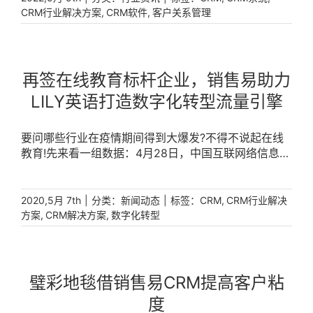
户、挖掘潜客需求之上，对于获客、保客、客户经营等
种问题。市场上CRM系统软件实力参差不齐，效果褒贬
,
,
CRM行业解决方案
CRM软件
客户关系管理
业务前端数字化的关注度越来越高。经过对物流行业的
不一，对应的CRM行业解决方案也是千差万别，很多中
深度洞察分析，销售易认为，“以客户为中心”是物流企
小型企业在面对CRM系统软件选型时难免会手忙脚乱，
业在不同时期实现高质量增长的“不变之道”，也是重构
掉入一些所谓的“坑”中。因此，中小企业在挑选适合自
业务前端数字化的“着眼点”。销售易CRM物流行业解决
身企业的CRM系统软件的时候，需要做好市场调研，在
再签在线教育标杆企业，销售易助力
方案从可持续发展出发，帮助企业系统性发掘、沉淀多
专业的技术人员指导下购买与企业相匹配的CRM系统软
LILY英语打造数字化转型流量引擎
渠道客户资产，高效合理地分配、调度资源;并同步构建
件。那么中小型企业CRM选型时都会存在哪些坑呢，该
起360度客户全域洞察视图，帮助物流企业进一步洞察
如何去规避呢?1、CRM并不等于拓客软件CRM主要指
货主全貌，逐步形成业务相关的需求版图，进一步拓展
的是客户关系管理。CRM系统软件能让企业的管理方式
要问哪些行业在疫情期间得到大爆发?不得不说起在线
客户人脉，深度挖掘潜力业务。销售易CRM：360度客
得到升级和改善，向客户提供创新、个性化的交互体验
教育!先来看一组数据：4月28日，中国互联网络信息中
户洞察除了关注客户需求，很多物流企业对于内部人员
的同时，也能够提高企业的核心竞争力。进而利用CRM
心(CNNIC)发布第45次《中国互联网络发展状况统计报
管理数字化的诉求也十分迫切。正如开头提到的，618
系统软件可吸引新客户、留存老客户并将其转化为忠实
告》。报告显示，截至2020年3月，我国网民规模达
前后很多物流企业大量招工，如何短期内将新人培训上
客户、扩大企业收益率。2、避免信息孤岛中小型企业
9.04亿，较2018年底增长7508万，互联网普及率达
|
分类：
|
标签：
,
2020,5月 7th
新闻动态
CRM
CRM行业解决
岗也成了企业头疼的难题。针对这一问题，销售易CRM
在面对CRM系统软件选型时，往往考虑的方向比较单
64.5%，较2018年底提升4.9个百分点。其中，在线教
,
,
方案
CRM解决方案
数字化转型
帮助企业搭建了统一、标准化的流程体系，规范新人在
一，没有将整个CRM系统软件与整个公司相联系，往往
育用户规模达4.23亿，较2018年底增长110.2%，占网
客户对接、项目运营、订单处理、对账回款、关停流程
导致数据无法共享，这会导致业务流程的进度严重滞
民整体的46.8%。在线上需求的暴增之下，各类企业数
管理等业务行为，实现项目运营透明可视化。销售易
后，工作效率也会更低。因此，选择CRM一体化系统更
字化转型升级迫在眉睫，教育行业更是如此，在抓住外
CRM：业务规范管理销售易CRM聚焦物流前端数字
能打破信息孤岛的情况，将整个流程实现自动化运转，
部机遇实现业绩增长的同时，更要修炼内功，稳抓红利
璧彩地毯借销售易CRM提高客户粘
化，帮助企业在提升业务效率的同时，更好地规范了人
信息得到高效、充分的利用。3、CRM试用体验对于中
风口，把数字化产品的真正价值释放出来。不论艰险，
员行为，降低企业的培养成本、提升人效比。二、一体
度
小型企业来说，CRM系统软件一定要适合自身企业才最
勇往直前2020年，和春节的喜悦同时到来的新冠疫