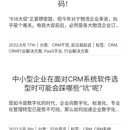
码！
“618大促”正紧锣密鼓，但今年对于物流企业来说，似
乎是个难关。电商大促前后，必然是各大物流企业订单
高峰期。以往618企业为了处理大量业务订单，常会在
大促前集中招工，但是短期人员培训不到位、人力成本
贵等问题一直存在。而今年618遇上了疫情反复，物流
|
分类：
,
|
标签：
,
2022,6月 17th
CRM干货
前沿易起说
CRM
收发地不确定性增加、运输“堵点”问题频出、社会整体
,
,
CRM行业解决方案
PaaS平台
行业解决方案
物流供应链运力大幅下降……不仅影响企业正常业务增
量，也增加了企业管理与控费难度。如果说物流上半场
竞赛还是资源和规模的比拼，那么在疫情“放大镜”下，
企业重构精细化运营模式、实现降本增效则成为了核心
中小型企业在面对CRM系统软件选
增长点和重要竞争力。数字化的价值，自然不言而喻。
型时可能会踩哪些“坑”呢？
图片来源：摄图网一、重构精细化运营，从前端数字化
开始物流行业的数字化转型，往往先从业务数字化开始
——聚焦订单、运输、仓储、控费等业务核心环节，物
现如今是数字化的时代，企业向数字化、标准化、专业
流业务信息化“四件套”OTWB早已率先普及。在稳健宽
化管理转型已是势不可挡，那么如何加速企业数字化转
松的市场环境下，OTWB等系统确实可以帮助企业高效
型，提升业绩增长呢，CRM系统便是这个过程中必不可
开展单点业务、拿下更多订单;但在当下存量市场中，很
少的一环。销售易CRM系统软件可以帮助企业改变行业
多企业深知展业艰难，故把更多注意力放到深耕现有客
竞争格局，适应中小型企业的各类需求，解决面临的各
|
分类：
|
标签：
,
,
2022,5月 9th
行业资讯
CRM
CRM系统