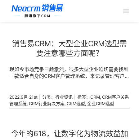
跳
过
内
容
销售易CRM：大型企业CRM选型需
要注意哪些方面呢？
现如今市场竞争日趋激烈，很多大型企业迫切需要找到
一款适合自身的CRM客户管理系统，来记录管理客户信
息、数据资源，参与优化内部流程和销售业务流程。
[...]
|
分类：
|
标签：
,
2022,9月 21st
行业资讯
CRM
CRM客户关系
,
,
,
管理系统
CRM行业解决方案
CRM选型
企业CRM选型
今年的618，让数字化为物流效益加