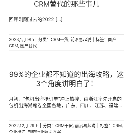
CRM替代的那些事儿
回顾刚刚过去的2022 [...]
|
分类：
,
|
标签：
2023,1月 9th
CRM干货
前沿易起说
国产
,
CRM
国产替代
99%的企业都不知道的出海攻略，这
3个角度讲明白了！
月初，“包机出海抢订单”冲上热搜，由浙江率先开启的
包机出海潮席卷全国各地，广东、四川、江苏、福建、
海南……也纷纷行动起来，积极“走出去”。而在“一带一
路”和RCEP等政策红利的推动下，到全球布局，不断延
伸产业链和供应链，早已成为中国企业新的增长引擎，
|
分类：
,
|
标签：
,
2022,12月 29th
CRM干货
前沿易起说
CRM
这其中，制造企业作为“出海”主力军，正逐步摸索出自
,
企业出海
制造行业解决方案