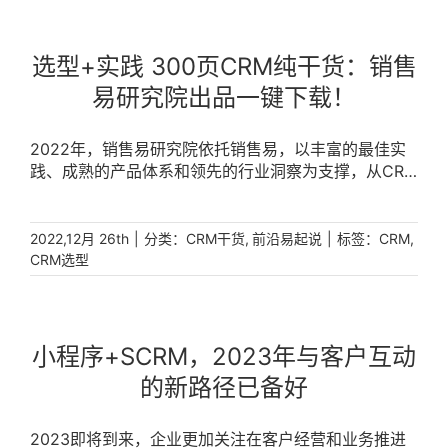
选型+实践 300页CRM纯干货：销售
易研究院出品一键下载！
2022年，销售易研究院依托销售易，以丰富的最佳实
践、成熟的产品体系和领先的行业洞察为支撑，从CRM
选型方法论、销售易数据安全合规实践、企业数字化转
型经验，以及SCRM如何提升企业私域运营效率等多个
企业关心的话题，持续向业界输出包含《CRM国产化替
|
分类：
,
|
标签：
,
2022,12月 26th
CRM干货
前沿易起说
CRM
代选型指南》、《销售易信任白皮书》、《中国大中型
CRM选型
企业CRM应用实践》和《一体化SCRM应用白皮书》在
内的一系列高质量白皮书，真实以客户为中心，助力各
行各业转型升级。 [...]
小程序+SCRM，2023年与客户互动
的新路径已备好
2023即将到来，企业更加关注在客户经营和业务推进