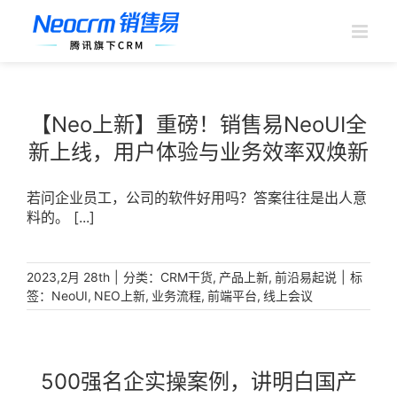
跳
过
内
容
【Neo上新】重磅！销售易NeoUI全
新上线，用户体验与业务效率双焕新
若问企业员工，公司的软件好用吗？答案往往是出人意
料的。 [...]
|
分类：
,
,
|
标
2023,2月 28th
CRM干货
产品上新
前沿易起说
签：
,
,
,
,
NeoUI
NEO上新
业务流程
前端平台
线上会议
500强名企实操案例，讲明白国产