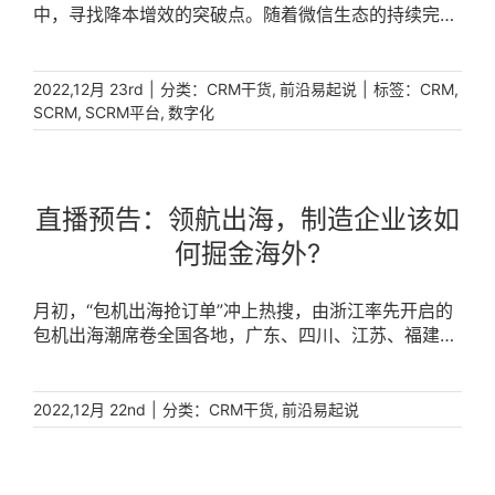
中，寻找降本增效的突破点。随着微信生态的持续完
善，以及各板块间紧密的协同性和社交化，在与客户连
接、互动、推进商机中微信生态成为效率更高的选项。
[...]
|
分类：
,
|
标签：
,
2022,12月 23rd
CRM干货
前沿易起说
CRM
,
,
SCRM
SCRM平台
数字化
直播预告：领航出海，制造企业该如
何掘金海外?
月初，“包机出海抢订单”冲上热搜，由浙江率先开启的
包机出海潮席卷全国各地，广东、四川、江苏、福建、
海南……也纷纷行动起来，积极“走出去”。而在“一带一
路”和RCEP等政策红利的推动下，到全球布局，不断延
伸产业链和供应链，早已成为中国企业新的增长引擎，
|
分类：
,
2022,12月 22nd
CRM干货
前沿易起说
这其中，制造企业作为“出海”主力军，正逐步摸索出自
己的出海航向。 [...]