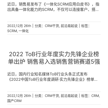
近日，销售易发布了《一体化SCRM应用白皮书》，指
出具备一体化能力的SCRM，不仅可以连接客户、搭建
私域，还可以基于强大的平台能力和营销服流程一体化
打通的能力，为企业带来“客户在线、流程在线、数据
智能”的实际业务价值。 [...]
|
分类：
,
|
标签：
2022,12月 26th
CRM干货
前沿易起说
,
SCRM
一体化
2022 ToB行业年度实力先锋企业榜
单出炉 销售易入选销售营销赛道5强
近日，国内行业知名媒体ToB行业头条正式发布
《2022中国ToB行业年度调研·实力先锋企业》榜单。
在商业价值、技术实力、行业案例和市场竞争等多维度
的调研评选下，销售易成功入围中国ToB销售营销领域
5强最具影响力企业。 [...]
|
分类：
,
|
标签：
,
2022,12月 26th
CRM干货
前沿易起说
CRM
国产CRM