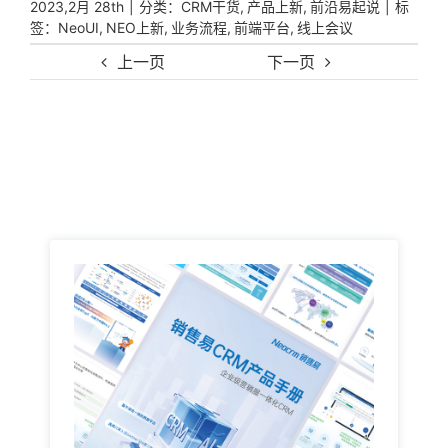
|
分类：
,
,
|
标
2023,2月 28th
CRM干货
产品上新
前沿易起说
签：
,
,
,
,
NeoUI
NEO上新
业务流程
前端平台
线上会议
上一页
下一页