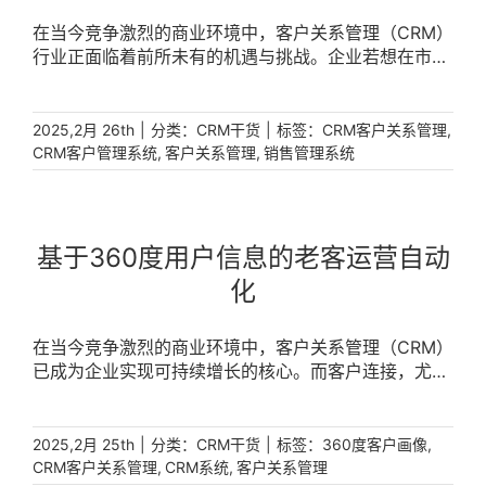
在当今竞争激烈的商业环境中，客户关系管理（CRM）
行业正面临着前所未有的机遇与挑战。企业若想在市场
中脱颖而出，实现业务的持续增长，多维度的组织支撑
成为关键。通过构建完善的多维度组织支撑体系，企业
能够从销售绩效、目标管理、产品及价格、线索客户资
|
分类：
|
标签：
,
2025,2月 26th
CRM干货
CRM客户关系管理
源分配等多个方面提升销售管理效率，从而在激烈的市
,
,
CRM客户管理系统
客户关系管理
销售管理系统
场竞争中立于不败之地。 [...]
基于360度用户信息的老客运营自动
化
在当今竞争激烈的商业环境中，客户关系管理（CRM）
已成为企业实现可持续增长的核心。而客户连接，尤其
是老客运营，是 [...]
|
分类：
|
标签：
,
2025,2月 25th
CRM干货
360度客户画像
,
,
CRM客户关系管理
CRM系统
客户关系管理