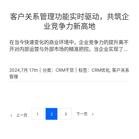
客户关系管理功能实时驱动，共筑企
业竞争力新高地
在当今快速变化的商业环境中，企业竞争力的提升离不
开对内部运营与外部市场的精准把控。当企业实现了员
工绩效与销售数据的实时更新，这一创新不仅为企业策
略的及时调整铺设了道路，也为员工个人的成长与发展
注入了新动力。在此背景下，客户关系管理系统
|
分类：
|
标签：
,
2024,7月 17th
CRM干货
CRM优化
客户关系
（CRM），正成为企业增强整体竞争力的关键所在。
管理
[...]
1
2
3
下一页
上一页