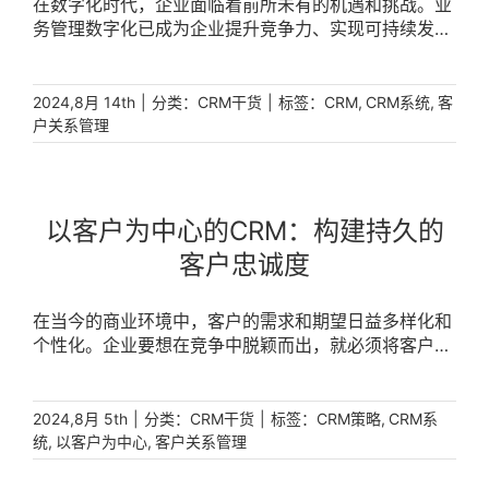
在数字化时代，企业面临着前所未有的机遇和挑战。业
务管理数字化已成为企业提升竞争力、实现可持续发展
的关键策略。客户关系管理（CRM）系统作为这一策略
的核心工具，正在帮助企业构建起与客户互动的新桥
梁。 [...]
|
分类：
|
标签：
,
,
2024,8月 14th
CRM干货
CRM
CRM系统
客
户关系管理
以客户为中心的CRM：构建持久的
客户忠诚度
在当今的商业环境中，客户的需求和期望日益多样化和
个性化。企业要想在竞争中脱颖而出，就必须将客户置
于商业策略的核心。客户关系管理（CRM）作为一种以
客户为中心的商业实践，已经成为企业构建持久客户忠
诚度的关键工具。 [...]
|
分类：
|
标签：
,
2024,8月 5th
CRM干货
CRM策略
CRM系
,
,
统
以客户为中心
客户关系管理