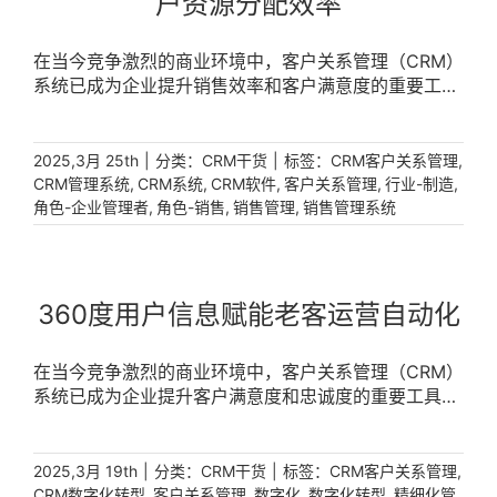
户资源分配效率
在当今竞争激烈的商业环境中，客户关系管理（CRM）
系统已成为企业提升销售效率和客户满意度的重要工
具。而多维度组织支撑下的线索客户资源分配，作为
[...]
|
分类：
|
标签：
,
2025,3月 25th
CRM干货
CRM客户关系管理
,
,
,
,
,
CRM管理系统
CRM系统
CRM软件
客户关系管理
行业-制造
,
,
,
角色-企业管理者
角色-销售
销售管理
销售管理系统
360度用户信息赋能老客运营自动化
在当今竞争激烈的商业环境中，客户关系管理（CRM）
系统已成为企业提升客户满意度和忠诚度的重要工具。
通过基于360度用户信息，企业能够深入洞察老客需
求，实现自动化的老客运营和维护，从而提升客户体验
和企业竞争力。 [...]
|
分类：
|
标签：
,
2025,3月 19th
CRM干货
CRM客户关系管理
,
,
,
,
CRM数字化转型
客户关系管理
数字化
数字化转型
精细化管