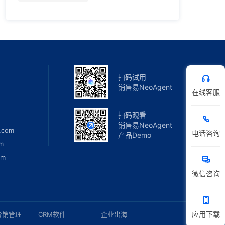
扫码试用
销售易NeoAgent
在线客服
扫码观看
销售易NeoAgent
.com
电话咨询
产品Demo
m
om
微信咨询
应用下载
分销管理
CRM软件
企业出海