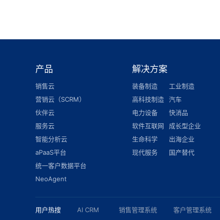
产品
解决方案
销售云
装备制造
工业制造
营销云（SCRM）
高科技制造
汽车
伙伴云
电力设备
快消品
服务云
软件互联网
成长型企业
智能分析云
生命科学
出海企业
aPaaS平台
现代服务
国产替代
统一客户数据平台
NeoAgent
用户热搜
AI CRM
销售管理系统
客户管理系统