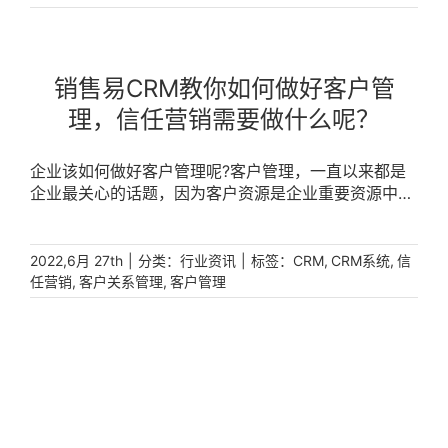
的日期提醒。如在客户生日的时候可以定制专属的祝福
线索指的就是潜在客户。当然，潜在客户也是会分不同
信息，让客户感到被关注，将工作和客户的生活连接在
等级的，有的是高质量的、有的是需要引导和跟进的、
一起，维护客户关系，让客户感到一种被重视的感觉。
有的只是了解的、有的是不具备购买能力等。企业该如
销售易CRM系统也会精准记录和客户的每一次交互行
何获得潜在客户呢?1、网站自媒体渠道每个企业的自家
销售易CRM教你如何做好客户管
为，如跟进、拜访、沟通记录。每一次与客户的交互过
官网，这是一个很重要的获客渠道。还有相关的自媒体
理，信任营销需要做什么呢？
程记录都会全部记录到CRM系统中，不会因为业务人员
渠道，如视频号、微信公众号、抖音号、百家号等渠
疏忽或者忘记导致客户信息丢失，也不会对后续的跟进
道，可以提供一些容易让人感兴趣的内容和干货，吸引
拜访造成一定的误差或信息不同步等问题。客户信息录
潜在客户进行访问、沟通、留下联系方式等。2、线下
企业该如何做好客户管理呢?客户管理，一直以来都是
入的越是完善，就越能帮助业务人员了解客户，了解了
线上活动线下活动：可通过展会、课程、研讨会等方
企业最关心的话题，因为客户资源是企业重要资源中的
客户的固有信息之后，也能适时地去了解客户的动态，
式，来吸引潜在客户参加从而获得有效信息。线上活动
一部分，如果客户管理不到位，客户关系维护欠佳，直
便于沟通拜访的安排和联系维系关系的事项提醒。销售
及直播：可通过丰富多彩的各类抽奖活动，提供有价值
接会影响到整个公司的正常运营和收益高低。随着数字
易CRM系统不仅能在获取客户信息的同时，有效归类客
的内容或赠送礼品的方式来获取大量潜在客户。3、竞
化时代的发展，以前仅仅靠产品质量赢得客户的时代也
|
分类：
|
标签：
,
,
2022,6月 27th
行业资讯
CRM
CRM系统
信
户，方便各个部门的人员对客户进行有效的跟踪以及回
价、信息流等付费渠道通过竞价、信息流等付费方式，
远去了。如今，产品质量好仅仅只是其中之一，更多的
,
,
任营销
客户关系管理
客户管理
访和服务，提升客户的粘性，以及产品、服务的满意
将企业产品或者服务推送、展现给用户，吸引潜在客户
还是服务和售后，简单说就是客户关系管理和维护，所
度，而且能够在服务客户的同时达到良好的客户信赖关
点击、咨询、留电话等。4、品牌宣传、媒体等通过媒
以如何做好客户管理是企业的重心之一。企业要想做好
系，从而为下一次销售做好了相应的准备工作。企业如
体发文、新闻采访，公共渠道做品牌宣传，如地铁、广
客户关系管理并不容易，看看销售易CRM是如何做好客
何才能做好客户管理呢，销售易CRM客户关系管理系统
告牌、电视广告等方式，让用户知道，让潜在客户能联
户管理的吧!其实，做好客户管理最重要的一步就是建立
是你的不二选择。企业级新型销售易CRM客户关系管理
系到企业。5、电话、短信、邮件等渠道电话推广：虽
信任关系，销售人员的大部分工作都是在和客户沟通、
系统，根据直销、渠道分销、私域等不同的获客渠道，
然比较传统，但不得不说仍然是一种有效的获客方式，
建立和维护客户关系，然后实现销售。丢单的根本原因
打造以客户为中心的全渠道运营体系，帮助企业实现以
可以挖掘到不少有需求的潜在用户。短信营销：向用户
就在于客户对销售人员失去了信任。销售易CRM系统，