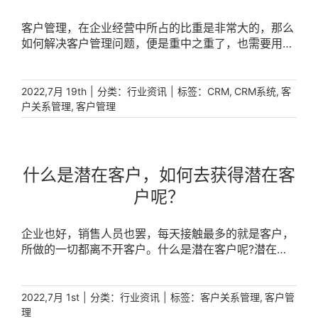
客户管理，在企业经营中所占的比重是非常大的，那么
如何解决客户管理问题，便是重中之重了，也需要用到
销售易CRM客户关系管理系统。那么销售易CRM客户
关系管理系统是如何实现高效的客户管理的呢?接下来
一起来看吧!首先销售易CRM系统可以对客户的各类信
|
分类：
|
标签：
,
,
2022,7月 19th
行业资讯
CRM
CRM系统
客
息进行详细的记录和分析，也能够提供针对性、更为贴
,
户关系管理
客户管理
切实际情况的解决方案和客户服务，进而提高客户对产
品和服务的满意度，打造口碑，提升企业的持续盈利能
力和市场竞争力。客户管理的核心就是针对不同的客
户，去满足其个性化的需要，进而提高客户的粘性和对
什么是潜在客户，如何去获得潜在客
信任度，实现企业的持续利润增长。那销售易CRM系统
户呢？
是如何做好客户管理的呢?在CRM管理系统中会录入客
户的各方面信息，进而打上对应的标签(不仅仅只有一
个标签)，如性别、年龄、爱好、职位、行业、购买记
企业也好，销售人员也罢，每天接触最多的就是客户，
录、消费习惯等。每一位客户都会有对应的标签存在，
所做的一切都离不开客户。什么是潜在客户呢?潜在客
在销售人员和客户人员在不同的流程或业务中，能够对
户，是指对某类产品或服务存在需求且具备购买能力的
不同类别的客户进行更加精细化的追踪和沟通。企业在
待开发客户，这类客户与企业存在着销售合作机会。经
做客户管理的时候，CRM系统可以实现针对不同标签的
过企业及销售人员的努力，可以把潜在客户转变为现实
|
分类：
|
标签：
,
2022,7月 1st
行业资讯
客户关系管理
客户管
客户，设置不同的推送邮件和信息，同时也能设置对应
客户。其实，很多人对于线索这个词语不陌生，实际上
理