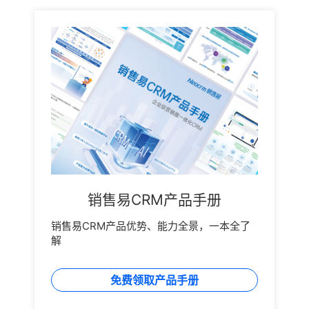
客户为中心，搭建一套完整的客户关系管理营销体系。
发送短信，这对于部分行业还是有效的，但绝大多数行
可以将客户信息全部整合起来，然后通过各类标签进行
业都不太适用;邮件营销：邮件营销的到达率与打开率都
划分，做好客户细分，深入了解不同标签属性客户的性
不是特别高，仍然只针对于少数行业，需要酌情选择。
格、爱好和意向度，对不同的客户做针对性的营销策
企业级新型销售易CRM营销自动化系统，根据直销、渠
略。销售人员如何才能做好信任营销呢?1、销售前期沟
道分销、私域等不同的获客渠道，打造以客户为中心的
通建立信任客户一般在购买产品或服务时心中必定会有
全渠道运营体系，提供更贴近业务的数字化转型方案，
疑问，向服务人员询问信息目的是为了消除自己心中的
解决中小企业的难题。
疑惑，比如价格、功能、售后服务、企业资质等等。在
这时候，就需要做好客户关怀，能够依据客户的问题去
推测疑问点所在，打消客户疑虑，再结合客户透漏的相
关信息和观察到的兴趣爱好，给客户提供一些想象场景
和建议。销售易CRM系统能够通过销售线索管理的功能
记录客户的兴趣爱好、需求和问题反馈。2、签约时期
做好客户关怀当与客户达成合作，决定签约的时候，更
销售易CRM产品手册
需要做好客户关怀，如解决客户对合同中有疑问的部
分、售后的服务保障、相关优惠方案等。可以及时查看
销售易CRM产品优势、能力全景，一本全了
产品的相关状况，预防出现缺货情况。销售易CRM系统
解
能及时跟进销售阶段，不仅可以有效跟进客户，也可以
提升客户在销售过程中的满意度。3、售后时期积极及
时，做好服务企业在与客户达成合作后，销售人员仍然
免费领取产品手册
需要利用销售易CRM系统中客服人员记录的使用情况、