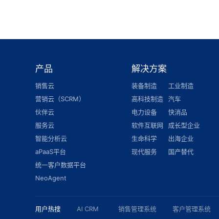
产品
解决方案
销售云
装备制造
工业制造
营销云（SCRM）
高科技制造
汽车
伙伴云
电力设备
快消品
服务云
软件互联网
成长型企业
智能分析云
生命科学
出海企业
aPaaS平台
现代服务
国产替代
统一客户数据平台
NeoAgent
用户热搜
AI CRM
销售管理系统
客户管理系统