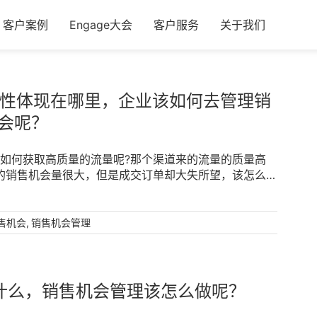
客户案例
Engage大会
客户服务
关于我们
要性体现在哪里，企业该如何去管理销
会呢？
如何获取高质量的流量呢?那个渠道来的流量的质量高
业的销售机会量很大，但是成交订单却大失所望，该怎么解
……企业的销售机会很多，但是最后的订单量却不如人
机会的管理出了问题。可能很多企业都分析过自身企业的
的方法就是进行销售机会管理。也有很多还没有意识到销
,
售机会
销售机会管理
管理，下面一起来看看吧!一、什么是销售机会管理?销
潜在交易的一些交易对象。销售机会就是能够为公司或者
可以是具体的联系人，也可以是其他的企业。销售机会管
专业的工具和方法，能够更精准的对销售机会进行管理，
什么，销售机会管理该怎么做呢？
、销售机会管理对于企业的重要性?1、通过销售机会管
进行跟踪。2、通过CRM销售管理系统进行销售机会管