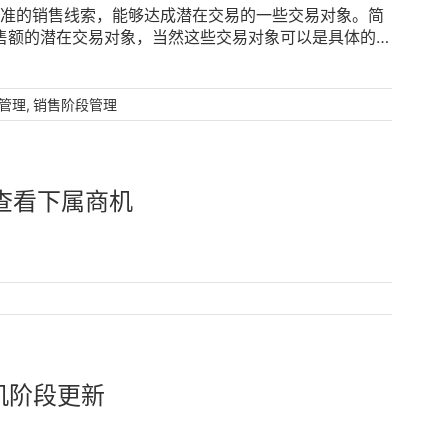
标准的销售线索，能够达成潜在交易的一些交易对象。简
户变为现实的客户，进一步提高公司的客户保有量。3、
售额的潜在交易对象，当然这些交易对象可以是具体的联
细化管理，能够发现销售过程中低效和无效环节，进一步
对这些销售机会进行精细化的管理。企业通过使用一些专
管理也可以映射公司与客户的关系，公司能够通过这种关
理，进而推进企业业绩增长和市场发展，提高销售机会的
管理策略。三、企业该如何进行销售机会管理呢?企业的
销售机会管理，不仅能够提高销售机会的成单率，也能够
,
管理
销售阶段管理
有效的，能最大程度获取利益的，而通过销售机会管理就
系统进行销售机会管理，可以详细了解企业的目前客户，
。1、企业需要对每一个销售阶段都有比较好的规划，并
源圈。3、通过销售机会管理，能实现销售过程的精细化
订单量。2、企业可以在销售阶段中设置一些必要的销售
高销售效率。4、销售机会管理，能折射出公司与客户的
所需要完成的任务。企业可以监控销售的整个流程，并查
实现客户资源的沉淀和拓展。三、企业该如何进行销售机
中出现的问题，能够进行进一步的方式转变。企业了解了
何查看下属商机
和服务都是为了获得利益，都希望能从每位客户、每笔订
管理，才能帮助企业提高订单的保有量和成功率。这就需
帮助企业实现这种模式收益。1、需要对每一个销售阶段
系统。销售易销售云，对于企业销售目标预测难、精准找
实客户，实现订单量的增长。2、需要在销售阶段中设置
务挑战，实现从线索、商机、报价到订单的全流程自动
流、建立信任关系，及时跟进。3、需要做好每个销售阶
、客户线索获取更高质、签单转化更快速、管理层决策更
作，让每一个销售都了解到自身在对应阶段需要完成的工
监控，及时发现问题、解决问题，预防造成不可挽回的重
益等。销售机会管理，能够帮助企业实现更为精细化的销
就需要用到销售易CRM销售管理系统。销售易CRM销
商机阶段更新