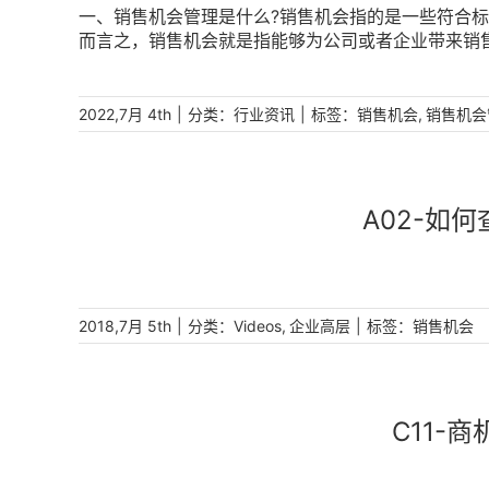
一、销售机会管理是什么?销售机会指的是一些符合
理，可以详细了解公司的潜在客户，从而把潜在的客
而言之，销售机会就是指能够为公司或者企业带来销
通过销售机会管理，可以对销售的过程进行进一步精
系人，也可以是企业或者公司等。销售机会管理就是
精简销售流程，提高销售的效率。4、通过销售机会
业的工具和相应方法，能够实现更精准的销售机会管
系了解自己的定位，进一步制定更为详细的销售机会
成单率。二、销售机会管理有什么重要性呢?1、通过
|
分类：
|
标签：
,
2022,7月 4th
行业资讯
销售机会
销售机会
本质是盈利企业，希望每一位客户、每一笔订单都是
实现对整个销售过程进行追踪和监控。2、通过CRM
能够帮助企业优化提升这方面的效果，获得订单收益
能将潜在客户转变成现实的客户，提升企业的客户资
能将潜在的客户转化为现实的客户，从而提高销售的
管理，及时制定有效的销售策略，精简销售环节，提
活动，让每一个销售人员都详细了解到自身在该阶段
关系，能够更好地帮助企业做好客户关系维护管理，
看每个阶段的成交速度以及保单率等，针对销售环节
A02-如
会管理呢?企业的本质是盈利，企业所做的一切工作
销售机会管理之后，能够进行更为精细化的销售过程
单中最大程度地获得收益，而销售机会管理就是能够
要用到CRM销售管理系统了，推荐使用销售易CRM
做好相应的规划和预案，能够将潜在的客户转化为现
到客户难、销售赋能难、销售过程精细化管理难等业
好相应的销售和营销活动，及时与客户进行沟通、交
化、智能化闭环管理，让企业的销售目标制定更清晰
|
分类：
,
|
标签：
2018,7月 5th
Videos
企业高层
销售机会
段的工作规划和活动策划，做好责任的明确分工与合
聪明，通过科学的销售实现业绩可规模化增长。
作及任务。4、企业需要做好销售阶段全流程的整个
大损失，确保销售每个阶段的成交速度、保单率和收
售过程管理，帮助企业提高订单的保有量和成功率，这
售管理系统，唯一入选Gartner [...]
C11-