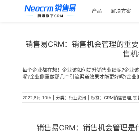
跳
索：
过
产品
解决方案
内
容
销售易CRM：销售机会管理的重
售机
每个企业都在想！企业该如何提升销售业绩呢?企业该
呢?企业侧重做那几个引流渠道效果才能更好呢?企
决呢?如何提升销售机会的有效率和最终的成交量呢?
意，销售业绩也总是上不去，其实很大程度上是销售
销售流程，也确认过了提高销售业绩的手段，最有效
|
分类：
|
标签：
,
2022,8月 10th
行业资讯
CRM销售管理
销
售机会管理的重要性，以及企业该如何去做好销售机会
售机会也就是指一些符合标准的销售线索，能够达成
企业带来销售额的一些潜在交易对象，这些交易对象
理就是对这些销售机会进行精细化的管理。通过使用
销售易CRM：销售机会管理是
从而推进销售业绩的发展，提高销售机会的成单率。二
理，能够提高销售的成功率，也能够更好的对销售过程