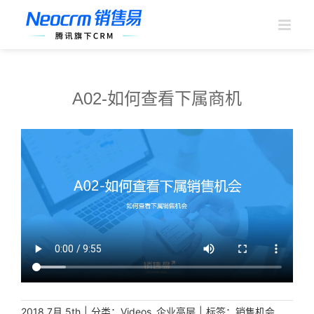
跳
过
内
容
A02-如何查看下属商机
|
分类：
,
|
标签：
2018,7月 5th
Videos
企业高层
销售机会