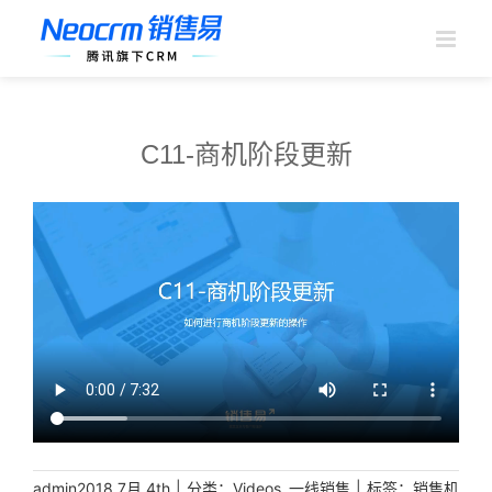
跳
过
内
容
C11-商机阶段更新
|
分类：
,
|
标签：
admin
2018,7月 4th
Videos
一线销售
销售机