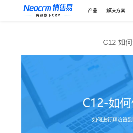
跳
索：
过
产品
解决方案
内
容
C12-如