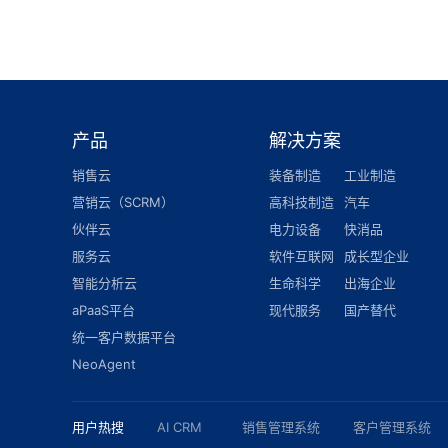
产品
解决方案
销售云
装备制造
工业制造
营销云（SCRM）
高科技制造
汽车
伙伴云
电力设备
快消品
服务云
软件互联网
成长型企业
智能分析云
生命科学
出海企业
aPaaS平台
现代服务
国产替代
统一客户数据平台
NeoAgent
用户热搜
AI CRM
销售管理系统
客户管理系统