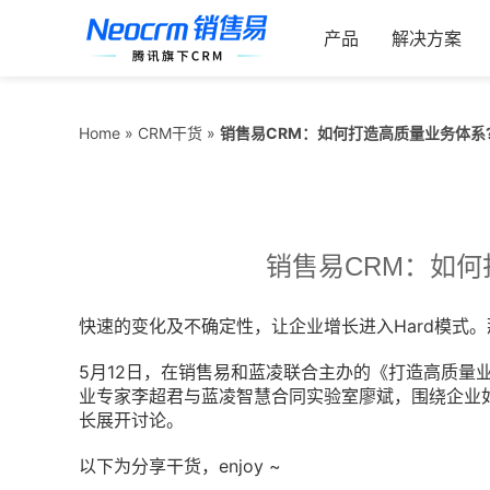
跳
索：
过
产品
解决方案
内
容
销售易CRM：如何打造高质量业务体系
Home
»
CRM干货
»
销售易CRM：如何
快速的变化及不确定性，让企业增长进入Hard模式
5月12日，在销售易和蓝凌联合主办的《打造高质量
业专家李超君与蓝凌智慧合同实验室廖斌，围绕企业
长展开讨论。
以下为分享干货，enjoy ~