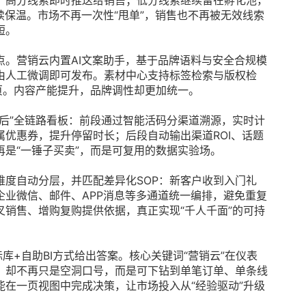
，高分线索即时推送给销售；低分线索继续留在孵化池，
续保温。市场不再一次性“甩单”，销售也不再被无效线索
短。
。营销云内置AI文案助手，基于品牌语料与安全合规模
由人工微调即可发布。素材中心支持标签检索与版权检
页。内容产能提升，品牌调性却更加统一。
后”全链路看板：前段通过智能活码分渠道溯源，实时计
优惠券，提升停留时长；后段自动输出渠道ROI、话题
是“一锤子买卖”，而是可复用的数据实验场。
度自动分层，并匹配差异化SOP：新客户收到入门礼
业微信、邮件、APP消息等多通道统一编排，避免重复
销售、增购复购提供依据，真正实现“千人千面”的可持
库+自助BI方式给出答案。核心关键词“营销云”在仪表
，却不再只是空洞口号，而是可下钻到单笔订单、单条线
在一页视图中完成决策，让市场投入从“经验驱动”升级