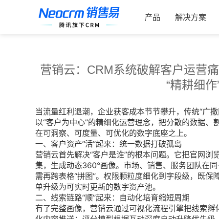
跳
索：
过
产品
解决方案
内
容
营销云：CRM系统破解客户运营痛
“精耕细作
当流量红利退潮，企业获客成本节节攀升，传统“广撒
以“客户为中心”的精细化运营理念，把分散的数据、
在可洞察、可度量、可优化的数字底座之上。
一、客户资产“活”起来：统一数据打破孤岛
营销云首先解决“客户是谁”的根本问题。它把官网浏
集，生成动态360°画像。市场、销售、服务团队在
需再跨表格“拼图”。权限颗粒度细化到字段级，既保
单升级为可实时更新的数字资产池。
二、线索链路“顺”起来：自动化培育缩短周期
有了完整画像，营销云通过可视化流程引擎把线索孵化