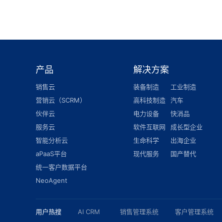
产品
解决方案
销售云
装备制造
工业制造
营销云（SCRM）
高科技制造
汽车
伙伴云
电力设备
快消品
服务云
软件互联网
成长型企业
智能分析云
生命科学
出海企业
aPaaS平台
现代服务
国产替代
统一客户数据平台
NeoAgent
用户热搜
AI CRM
销售管理系统
客户管理系统