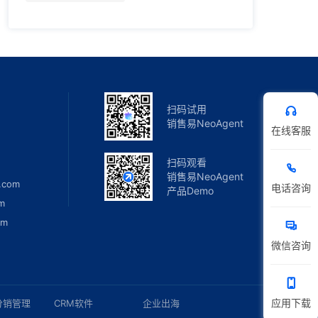
扫码试用
销售易NeoAgent
在线客服
扫码观看
销售易NeoAgent
.com
电话咨询
产品Demo
m
om
微信咨询
应用下载
分销管理
CRM软件
企业出海