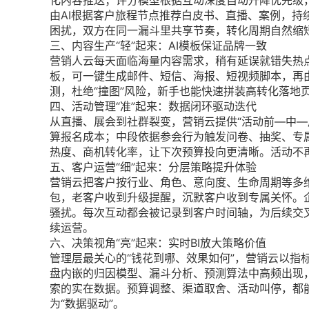
化内容推送；评分模型根据互动深度自动升降优先级
由AI根据客户旅程节点推荐白皮书、直播、案例，持
困扰，双方在同一漏斗里共享节奏，转化周期自然缩
三、内容生产“轻”起来：AI模板保证品牌一致
营销人云每天面临海量内容需求，稍有延误就错失热点
板，可一键生成邮件、短信、海报、短视频脚本，再
测，杜绝“撞图”风险，新手也能快速拼装高转化落地
四、活动管理“准”起来：数据闭环驱动迭代
从直播、展会到社群裂变，营销云提供“活动前—中—
算报名成本；中段依据参会行为触发问卷、抽奖、专属
热度、商机转化率，让下次预算投向更清晰。活动不再
五、客户运营“细”起来：分层策略提升体验
营销云把客户按行业、角色、意向度、生命周期等多维
包，老客户收到升级提醒，沉默客户收到专属关怀。企
骚扰。每次互动都会被记录到客户时间轴，为后续交叉
续运营。
六、决策视角“亮”起来：实时BI放大策略价值
管理层最关心的“钱花到哪、效果如何”，营销云以指标
盘内嵌的归因模型、漏斗分析、预测算法中高频出现
索的实在数据。预算调整、渠道取舍、活动叫停，都能
为“数据驱动”。