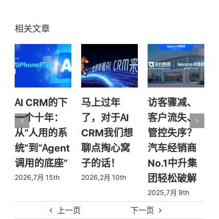
的下
马上过年
访客骤减、
华为实战方
：
了，对于AI
客户流失、
法论：让系
系
CRM我们想
管控失序？
统活起来，
nt
聊点掏心窝
汽车经销商
让销售赢客
”
子的话！
No.1中升集
户更轻松
团轻松破解
h
2026,2月 10th
2025,7月 2nd
2025,7月 9th
上一页
下一页