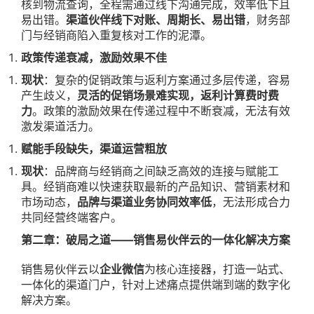
核到物流查询，全程需通过线下沟通完成，效率低下且
易出错。
渠道伙伴线下对账、周期长、易出错
，财务部
门与经销商陷入重复核对工作的泥潭。
政策传递衰减，激励效果不佳
现状
：复杂的促销政策与返利方案通过多层传递，容易
产生歧义，
灵活的促销场景难实现，返利计算费时费
力
。政策的激励效果在传递过程中不断衰减，无法有效
激发渠道活力。
赋能手段缺失，渠道运营粗放
现状
：品牌商与经销商之间缺乏高效的连接与赋能工
具。经销商难以快速获取最新的产品知识、营销素材和
市场动态，
品牌与渠道业务协同效率低
，无法形成合力
共同经营终端客户。
第二章：破局之道——销售易伙伴云的一体化解决方案
销售易伙伴云以
企业微信
为核心连接器，打造一站式、
一体化的渠道门户，针对上述痛点提供端到端的数字化
解决方案。