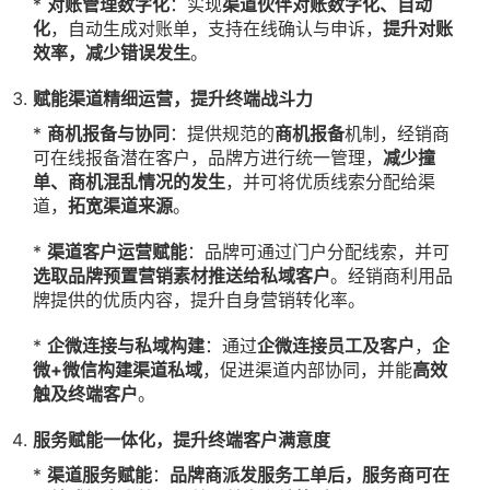
*
对账管理数字化
：实现
渠道伙伴对账数字化、自动
化
，自动生成对账单，支持在线确认与申诉，
提升对账
效率，减少错误发生
。
赋能渠道精细运营，提升终端战斗力
*
商机报备与协同
：提供规范的
商机报备
机制，经销商
可在线报备潜在客户，品牌方进行统一管理，
减少撞
单、商机混乱情况的发生
，并可将优质线索分配给渠
道，
拓宽渠道来源
。
*
渠道客户运营赋能
：品牌可通过门户分配线索，并可
选取品牌预置营销素材推送给私域客户
。经销商利用品
牌提供的优质内容，提升自身营销转化率。
*
企微连接与私域构建
：通过
企微连接员工及客户
，
企
微+微信构建渠道私域
，促进渠道内部协同，并能
高效
触及终端客户
。
服务赋能一体化，提升终端客户满意度
*
渠道服务赋能
：
品牌商派发服务工单后，服务商可在