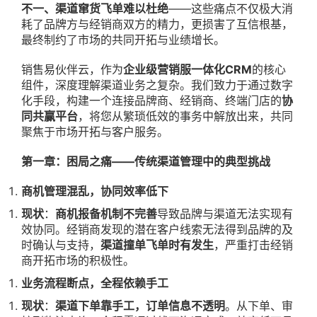
不一、渠道窜货飞单难以杜绝
——这些痛点不仅极大消
耗了品牌方与经销商双方的精力，更损害了互信根基，
最终制约了市场的共同开拓与业绩增长。
销售易伙伴云，作为
企业级营销服一体化CRM
的核心
组件，深度理解渠道业务之复杂。我们致力于通过数字
化手段，构建一个连接品牌商、经销商、终端门店的
协
同共赢平台
，将您从繁琐低效的事务中解放出来，共同
聚焦于市场开拓与客户服务。
第一章：困局之痛——传统渠道管理中的典型挑战
商机管理混乱，协同效率低下
现状
：
商机报备机制不完善
导致品牌与渠道无法实现有
效协同。经销商发现的潜在客户线索无法得到品牌的及
时确认与支持，
渠道撞单飞单时有发生
，严重打击经销
商开拓市场的积极性。
业务流程断点，全程依赖手工
现状
：
渠道下单靠手工，订单信息不透明
。从下单、审