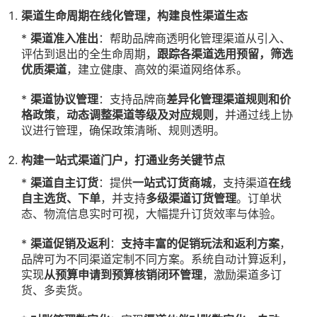
渠道生命周期在线化管理，构建良性渠道生态
*
渠道准入准出
：帮助品牌商透明化管理渠道从引入、
评估到退出的全生命周期，
跟踪各渠道选用预留，筛选
优质渠道
，建立健康、高效的渠道网络体系。
*
渠道协议管理
：支持品牌商
差异化管理渠道规则和价
格政策
，
动态调整渠道等级及对应规则
，并通过线上协
议进行管理，确保政策清晰、规则透明。
构建一站式渠道门户，打通业务关键节点
*
渠道自主订货
：提供
一站式订货商城
，支持渠道
在线
自主选货、下单
，并支持
多级渠道订货管理
。订单状
态、物流信息实时可视，大幅提升订货效率与体验。
*
渠道促销及返利
：
支持丰富的促销玩法和返利方案
，
品牌可为不同渠道定制不同方案。系统自动计算返利，
实现
从预算申请到预算核销闭环管理
，激励渠道多订
货、多卖货。