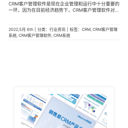
现客户的利益。这一过程，主要是基于CRM客户管理软
CRM客户管理软件是现在企业管理和运行中十分重要的
件的数据自动化功能，数据上的人工智能，是现代企业
一环，因为在目前经济趋势下，CRM客户管理软件对于
发展的目标与追求，只有借助对应的有效数据才能提升
企业的重要性可以从企业的管理上，销售人员的管理，
市场竞争力，实现企业的规模化增长。CRM客户管理软
客户线索的管理和维护上等各个方面都体现出来了。一
件全面分析客户的信息企业有了客户的基本信息，却并
个已经使用了CRM客户管理软件的企业。无论是在企业
|
分类：
|
标签：
,
2022,5月 6th
行业资讯
CRM
CRM客户管理
不一定能挖掘出客户的真实需求。如果对客户的信息缺
的制度、管理流程还是业务运作、线索管理还是客户关
,
,
系统
CRM客户管理软件
CRM系统
乏全面把握，就无法将客户的真实需求深挖出来;同样的
系维护方面都比以前更加的规范和秩序井然。据此，在
往往几个客户的信息和真实需求，也是难以窥见市场的
大数据时代、云计算时代、移动互联网时代的大力冲击
实际行情的，也无从发现需求的变化。在销售易CRM客
下，CRM对于企业来说已经不再是那种可有可无的系
户管理软件的帮助下，企业便能够全面把握客户，对各
统，它已经成为了企业管理运营中不可或缺的一道程
类不同的客户进行综合性把握分析，深挖出客户对产品
序。CRM客户管理软件的功能到底有多强大呢?下面以
有哪些真实的诉求，进而分析整理出对于产品迭代升级
CRM众多功能中的销售漏斗管理功能来分析一下在实际
有参考的数据和诉求，进而优化CRM相关产品，更整体
工作中的真正价值。一、能够协助企业战略的整体制定
全面地去把握客户的想法，也能为营销策略的制定和优
与CRM中的其他功能不同，CRM中的销售漏斗管理功
化提供参考依据。CRM客户管理软件分析客户的购买行
能可以准确地判断出销售完成的产出物，而且它还融合
为对已有客户购买行为的分析，主要是企业分析销售数
了云计算的一种“全程跟单监控”功能，所以是完全有能
据、进行销售预测的基础。销售易CRM客户管理软件能
力监管整个团队的工作，并且对企业的业绩能够做出一
通过对已有客户的分析，了解其消费能力和实际购买情
个精准的预测。另外企业管理者还可以通过数据进行实
况，如消费周期、单价以及产品类别等，进而对客户的
时查看销售人员的跟单过程以及相应的销售业绩数据。
购买行为进行整体把握。了解到了所有客户的消费购买
这样不仅可以对所有项目的进展与具体情况了如指掌，