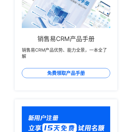
情况，便能分析备受青睐的产品以及客户的重点需求
还可以提前发现和预防解决相应的问题和情况。 [...]
点，也能区分出企业的重点客户和普通客户，这样更有
利于销售的后续跟进维护，及其后续推送的营销服务，
对客户关系管理和维护才能更高效。CRM客户管理软件
让企业比客户更了解自己对于企业而言，客户的需求是
需要被记录统计并整合分析的。传统的客户管理由于各
销售易CRM产品手册
种限制，企业往往在客户的需求统计管理分析上难以做
到位，所以对于客户并无法做到全面了解。销售易CRM
销售易CRM产品优势、能力全景，一本全了
客户管理软件能让企业随时随地对客户进行记录，甚至
解
是对于一些易被忽略的细节信息和问题，也可进行记
录，例如上次对客户的服务时间，客户曾浏览的产品，
浏览的时长，同时还分析客户对产品的需求周期和程
免费领取产品手册
度。企业通过对客户的各项数据记录进行统计整理，并
且能够随时分析得出客户的真实需求，进而在沟通交流
过程中，引导话题，适时询问客户是否需要某某产品，
能让客户感受信任、真心和贴心，而不是单纯的推销产
品。除此之外，还能够及时发现客户的一些隐性需求，
依据客户的消费情况，进而深入去了解和挖掘隐性需
求，实现再次销售，销售易CRM客户管理软件也能够帮
助实现这一目的。企业级新型销售易CRM客户关系管理
软件，根据直销、渠道分销、私域等不同的获客渠道，