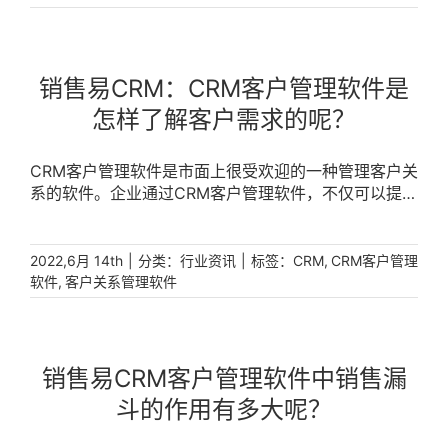
销售易CRM：CRM客户管理软件是
怎样了解客户需求的呢？
CRM客户管理软件是市面上很受欢迎的一种管理客户关
系的软件。企业通过CRM客户管理软件，不仅可以提高
客户关系管理维护的效果，还能洞察到客户的潜在需
求，以便于更多地提供服务，增强企业的市场竞争力。
那么销售易CRM客户管理软件是如何去了解客户需求的
|
分类：
|
标签：
,
2022,6月 14th
行业资讯
CRM
CRM客户管理
呢?在大数据背景下，对于客户的信息进行全面梳理整
,
软件
客户关系管理软件
合，对不同类别的信息进行自动识别，然后综合分析出
客户潜在的问题与价值，深度挖掘出有利于达成一致或
者有助于销售的数据，。通过这一处理，让分析出的数
据真正符和客户的真实需求，如当客户需要购买某个产
销售易CRM客户管理软件中销售漏
品，通过CRM客户管理软件通过分析得出客户的需求，
斗的作用有多大呢？
然后针对客户的需求点展开沟通营销，以客户为中心，
推荐客户真正需要的产品，这样便能在最恰当的时机实