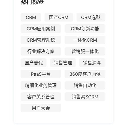
热门标签
CRM
国产CRM
CRM选型
CRM应用案例
CRM创新功能
CRM管理系统
一体化CRM
行业解决方案
营销服一体化
国产替代
销售管理
销售漏斗
PaaS平台
360度客户画像
精细化业务管理
销售自动化
客户关系管理
销售易SCRM
用户大会