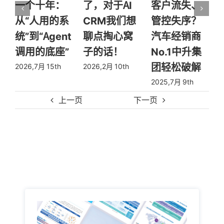
一个十年：
了，对于AI
客户流失、
从“人用的系
CRM我们想
管控失序？
统”到“Agent
聊点掏心窝
汽车经销商
调用的底座”
子的话！
No.1中升集
团轻松破解
2026,7月 15th
2026,2月 10th
2
2025,7月 9th
上一页
下一页