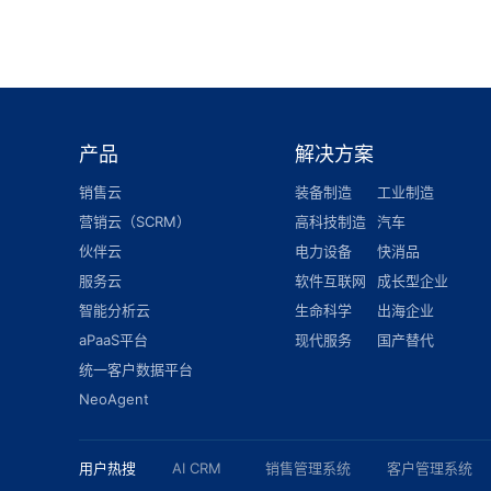
产品
解决方案
销售云
装备制造
工业制造
营销云（SCRM）
高科技制造
汽车
伙伴云
电力设备
快消品
服务云
软件互联网
成长型企业
智能分析云
生命科学
出海企业
aPaaS平台
现代服务
国产替代
统一客户数据平台
NeoAgent
用户热搜
AI CRM
销售管理系统
客户管理系统