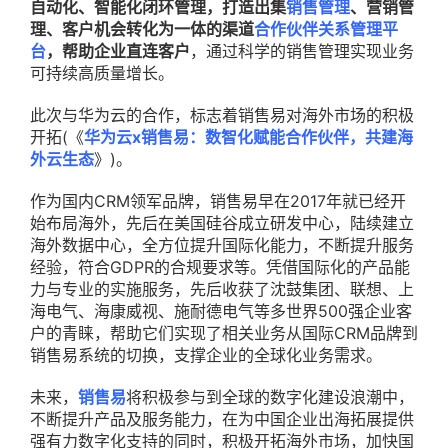
自动化、智能化闭环管理，打造出集
销售管理
、营销管
理、客户机会转化为一体的渠道
合作伙伴关系管理平
台
，帮助企业直连客户
，通过科学的销售管理实现业务
可持续高质量增长。
此次与华为云的合作，标志着销售易对海外市场的积极
开拓(《
华为云x销售易：数智化赋能合作伙伴，共建海
外云生态
》)。
作为国内CRM领军品牌，销售易早在2017年就已经开
始布局海外，先后在美国硅谷成立研发中心，陆续建立
海外数据中心，全方位提升国际化能力，不断提升服务
经验，符合GDPR的合规要求等。凭借国际化的产品能
力与专业的实施服务，先后收获了沈鼓集团、联想、上
海电气、海康威视、施耐德电气等多世界500强企业客
户的青睐，帮助它们实现了相关业务从国际CRM品牌到
销售易系统的切换，支撑企业的全球化业务需求。
未来，
销售易
将积极参与到全球的数字化建设浪潮中，
不断提升产品及服务能力，在为中国企业出海拓展提供
强有力数字化支持的同时，积极开拓海外市场，加快国