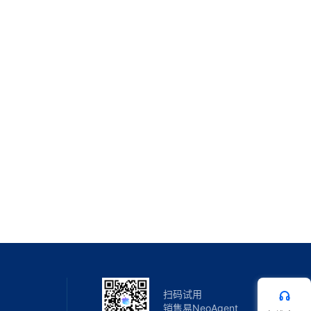
扫码试用
销售易NeoAgent