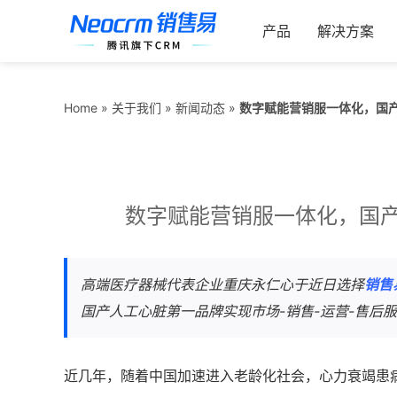
跳
索：
过
产品
解决方案
内
容
数字赋能营销服一体化，国产
Home
»
关于我们
»
新闻动态
»
数字赋能营销服一体化，国产
高端医疗器械代表企业重庆永仁心于近日选择
销售
国产人工心脏第一品牌实现市场-销售-运营-售后
近几年，随着中国加速进入老龄化社会，心力衰竭患