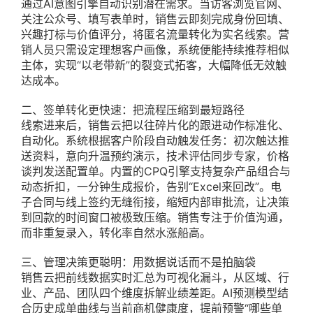
通过AI意图引擎自动识别潜在需求。当访客浏览官网、
关注公众号、填写表单时，销售云即刻完成身份回填、
兴趣打标与价值评分，将匿名流量转化为实名线索。营
销人员只需设定理想客户画像，系统便能持续推荐相似
主体，实现“以老带新”的裂变式拓客，大幅降低无效触
达成本。
二、签单转化更快速：把流程压缩到最短路径
线索进来后，销售云把以往碎片化的跟进动作标准化、
自动化。系统根据客户阶段自动触发任务：初次触达推
送资料，意向升温预约演示，技术评估同步专家，价格
谈判发送配置单。内置的CPQ引擎支持复杂产品组合与
动态折扣，一分钟生成报价，告别“Excel来回改”。电
子合同与线上签约无缝衔接，缩短内部审批流，让决策
到回款的时间窗口被极致压缩。销售专注于价值沟通，
而非重复录入，转化率自然水涨船高。
三、管理决策更聪明：用数据说话而不是拍脑袋
销售云把前线数据实时汇总为可视化漏斗，从区域、行
业、产品、团队四个维度拆解业绩差距。AI预测模型结
合历史成单曲线与当前商机健康度，提前预警“哪些单