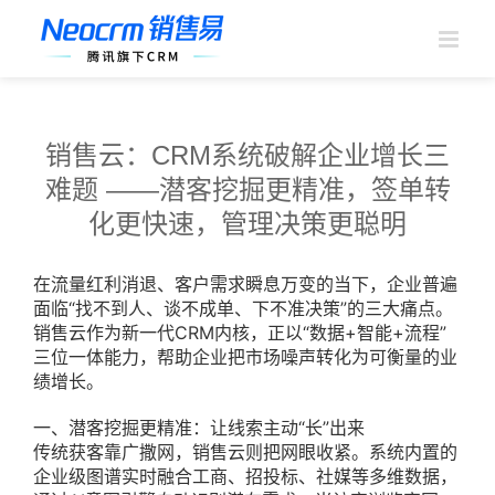
跳
过
内
容
销售云：CRM系统破解企业增长三
难题 ——潜客挖掘更精准，签单转
化更快速，管理决策更聪明
在流量红利消退、客户需求瞬息万变的当下，企业普遍
面临“找不到人、谈不成单、下不准决策”的三大痛点。
销售云作为新一代CRM内核，正以“数据+智能+流程”
三位一体能力，帮助企业把市场噪声转化为可衡量的业
绩增长。
一、潜客挖掘更精准：让线索主动“长”出来
传统获客靠广撒网，销售云则把网眼收紧。系统内置的
企业级图谱实时融合工商、招投标、社媒等多维数据，