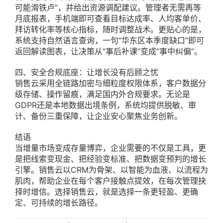
可能滑铁卢”，并给出资源调配建议。管理者无需再等
月底报表，手机端即可查看目标达成率、人均客单价、
拜访转化率等核心指标，随时调整战术。更贴心的是，
系统支持自然语言查询，一句“华东区本季度缺口”即可
返回解读图表，让决策从“事后补课”变成“事中纠偏”。
四、安全合规底座：让增长没有后顾之忧
销售云采用全链路加密与细粒度权限体系，客户数据分
级存储、操作留痕，满足国内外合规要求。无论是
GDPR还是本地数据出境条例，系统均提供脱敏、审
计、备份三重保障，让企业安心聚焦业务创新。
结语
当增量市场变成存量博弈，企业需要的不仅是工具，更
是把线索变现金、把经验变标准、把数据变预判的增长
引擎。销售云以CRM为骨架、以智能为血液、以流程为
肌肉，帮助企业在每个客户接触点提效，在每次管理抉
择时增信。选择销售云，就是选择一条更轻盈、更确
定、可持续的增长路径。