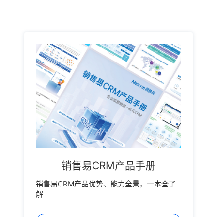
的业务增长创造了契机。先介绍下这位朋友：库卡集团
于1898年创立于德国巴伐利亚州的奥格斯堡，是一家
为全球客户提供自动化解决方案的企业，业务遍布50多
个国家和地区，致力于在全世界推动自动化产业，“让
生活和工作更轻松”是库卡120多年从未改变的使命。作
为一家为全球客户提供自动化解决方案的企业，库卡在
汽车、电子、一般工业、消费品、电子商务、零售、物
流和医疗保健等各个行业向客户提供一整套解决方案：
从工业机器人本体及应用单元到完全自动化的系统。面
对如此发展契机，作为全球卓越的基于机器人自动化的
智能化解决方案提供商，库卡意识到数字化将成为业务
规模化增长的关键所在。在选择数字化系统上，库卡非
常重视系统的BI能力，希望每一个业务实体都能通过数
据展现出来，以此来帮助管理者更好的决策;另外系统的
易用性和移动性也成为库卡选择时的重要参考标准。在
销售易CRM产品手册
对多家软件厂商的考察与调研，及多维度产品测试之
后，库卡最终选择销售易来完成业务的数字化变革。此
销售易CRM产品优势、能力全景，一本全了
次合作，企业级新型CRM开创者销售易将通过专业的产
解
品与行业经验，帮助库卡实现以下提升：（1）通过销
售易BI能力，实现数据的多维度统计分析，帮助客户将