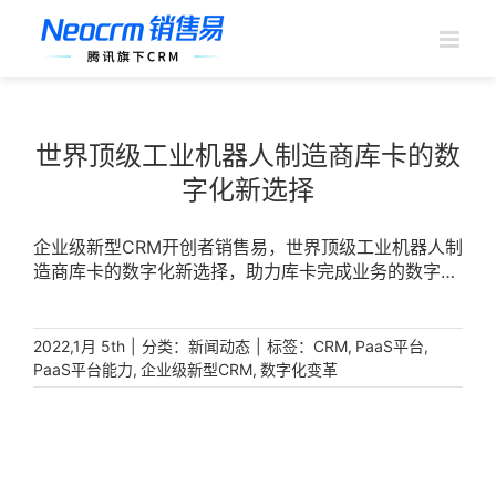
跳
过
内
容
世界顶级工业机器人制造商库卡的数
字化新选择
企业级新型CRM开创者销售易，世界顶级工业机器人制
造商库卡的数字化新选择，助力库卡完成业务的数字化
变革。流水线上的智能锁螺丝机器人一刻不停，每8分
钟就能自动锁完130颗螺丝;300多台车身焊接机器人遍
布车间，实现车身连接技术100%自动化。这一幕幕出
|
分类：
|
标签：
,
,
2022,1月 5th
新闻动态
CRM
PaaS平台
现在我国的智能工厂中，我们在赞叹着机器人工作效率
,
,
PaaS平台能力
企业级新型CRM
数字化变革
高的同时，也享受着它们带给我们的便利。随着后疫情
时代的到来，中国工业经济展现出了应对复杂严峻局面
的强大韧性和活力，工业机器人也以亮眼的表现逆势上
扬，引入工业机器人等自动化、智能化设备已经成为越
来越多企业的首选，这也为国际机器人巨头库卡机器人