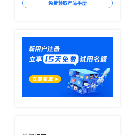
完整业务状况通过丰富的可视化图形和最佳用例进行全
免费领取产品手册
面展现，实时了解销售进程，满足业务部门的数据管理
需求;（2）借助企业级新型CRM销售易强大的PaaS平
台能力与模块化产品，快速配置解决企业对系统的需
求，更加灵活地支撑库卡多维度矩阵式的业务管理，并
为后续的开发与其他系统对接提供便利;（3）销售易简
单、易用的产品能快速在企业内部推广，大大提高系统
的利用率，让CRM真正成为推动业务发展的好用工具，
为业务人员以及各类管理人员进行赋能。未来，随着
5G和工业互联网的大规模使用，工业机器人的发展将
会往更加数字化的方向迈进，大量数据化的应用也会变
成整个工业互联网的重要组成部分。作为世界领先的自
动化解决方案提供商之一，库卡将把数字化作为新一轮
业务变革的重要驱动力，开发出更多满足客户需求的产
品和解决方案。而企业级新型CRM开创者销售易也将借
助此次合作，推动库卡向数字化、无人化、高效化稳步
发展。