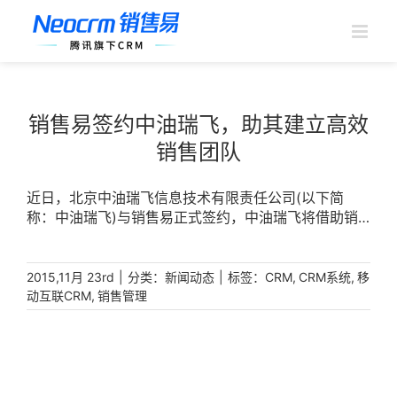
跳
过
内
容
销售易签约中油瑞飞，助其建立高效
销售团队
近日，北京中油瑞飞信息技术有限责任公司(以下简
称：中油瑞飞)与销售易正式签约，中油瑞飞将借助销
售易CRM帮助销售团队及时了解业务及项目进展，管理
海量客户信息，通过移动办公全面提高工作效率。中油
瑞飞公司是中国石油集团规模更大、实力更强的IT服务
|
分类：
|
标签：
,
,
2015,11月 23rd
新闻动态
CRM
CRM系统
移
和技术支持单位，肩负着集团公司信息化建设“主力军”
,
动互联CRM
销售管理
使命，被誉为集团公司信息化建设的“皇家部队”，在国
内形成了以北京为中心，业务涵盖东北、西北、西南、
西部等地区，服务于中国石油下属14家油田和地区公
司;国际业务拓展至中东、中亚、非洲三大区域的20多
个国家开展信息化相关业务，在多个国家建立了办事