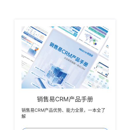
处。随着中油瑞飞企业规模及业务量的与日俱增，客户
信息重叠、数据报表冗余等问题开始浮现，中油瑞飞亟
需通过CRM来管理以上问题。在比对了金蝶、微软、
Salesforce、百会后，中油瑞飞决定牵手销售易。通过
销售易CRM，销售团队可以在任意时刻、通过PC端及
移动设备查看客户信息，并进行管理、统计、筛选，处
理商机;销售人员在外出拜访客户时，可以通过手机直接
查看知识库里的成功案例、产品介绍、价格表、销售工
具、购买合同等信息;管理者在出差时，可以随时查看项
目进展、审批合同、分派任务，并通过销售行为管理功
能，全面掌握销售团队的客户拜访情况。同时，销售团
队还可以通过销售易CRM进行内部交流，分享业务数
据，进行报表分析，查看收款时间、回款比例等，这些
都将大大提升中油瑞飞内部的工作效率。销售易是一款
集客户管理、销售管理、销售支撑为一体的新一代移动
销售易CRM产品手册
互联CRM。销售易一改传统CRM流程和表单的设计与
体验，做到了真正意义上的以“人”(销售人员)为中心，
销售易CRM产品优势、能力全景，一本全了
无缝融合销售流程，销售知识库，团队协作以及日常办
解
公等核心功能于一体，通过便捷易用的移动端，让CRM
系统真正成为销售人员移动办公和打单利器，而非效率