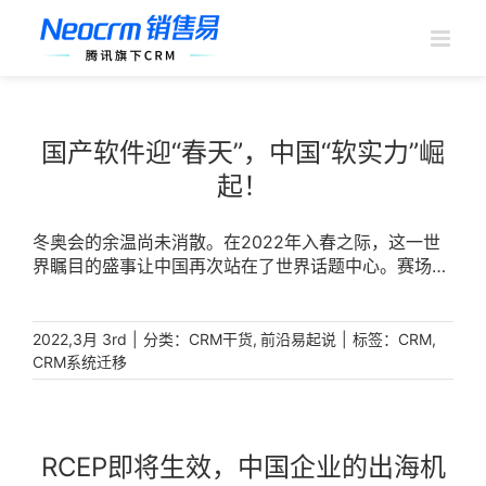
跳
过
内
容
国产软件迎“春天”，中国“软实力”崛
起！
冬奥会的余温尚未消散。在2022年入春之际，这一世
界瞩目的盛事让中国再次站在了世界话题中心。赛场
上，中国代表团取得9金4银2铜，刷新单届冬奥金牌数
和奖牌数两项纪录，创造历史最佳战绩!赛场外，中国将
一批批科技成果应用于疫情防控、媒体转播等领域，让
|
分类：
,
|
标签：
,
2022,3月 3rd
CRM干货
前沿易起说
CRM
绿色冬奥、科技冬奥的愿景逐步走进现实。短短16天，
CRM系统迁移
中国书写了“中国式浪漫”，也让世界看到了“大国自
信”。图片来源：新华社大国自信，源于独立自主、源
于品质创新。亦如中国软件服务业的发展。我国软件行
业起步晚，核心技术、产品、服务曾很长一段时间依赖
RCEP即将生效，中国企业的出海机
于进口。但国际形势风云变幻，受近年来外部环境变化