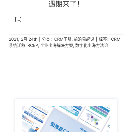
遇期来了！
影响，很多国内企业在开拓全球化业务中受到了阻力;且
曾经深受中大型企业青睐的海外软件也受到数据、权限
等限制。企业逐步意识到：在服务软件选择上，要重新
[...]
考虑国产替代。一、国产软件不如国外软件？一提到国
产软件，人们难免带有一些刻板印象：“国外品牌发展
时间更长，产品技术更先进，品牌知名度更高，那肯定
|
分类：
,
|
标签：
2021,12月 24th
CRM干货
前沿易起说
CRM
是国外品牌更好啊。”然而实际上，在近年来政策鼓励
,
,
,
系统迁移
RCEP
企业出海解决方案
数字化出海方法论
和市场催动之下，本土软件厂商积极投入研发、加快创
新驱动，中国软件实力逐步彰显，具备了与国际一流厂
商正面竞争的能力，并被世界级企业认可。国内CRM行
业的领导品牌销售易认为，国产化替代的核心，是拥有
比肩国际的替代能力、甚至领跑国际的产品硬实力，不
能让中国企业“削足适履”。图片来源：摄图网二、国产
企服厂商更懂中国品牌彰显“软实力”中国品牌出海是一
个“自内而外”全球化的过程，仅凭其自身产品力和以往
的“经验之谈”远远不够，企业还需了解并遵循国内外合
规要求、出海数据监管政策、打通海外 [...]