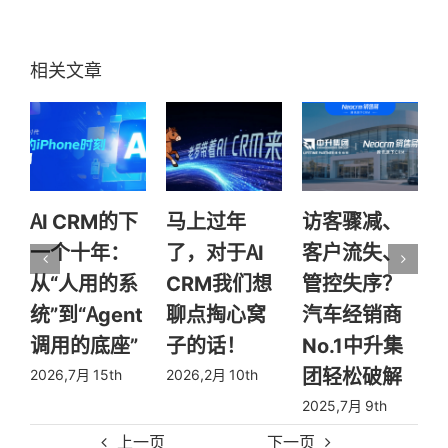
马上过年
访客骤减、
华为实战方
了，对于AI
客户流失、
法论：让系
CRM我们想
管控失序？
统活起来，
聊点掏心窝
汽车经销商
让销售赢客
子的话！
No.1中升集
户更轻松
团轻松破解
2026,2月 10th
2025,7月 2nd
2025,7月 9th
2
上一页
下一页