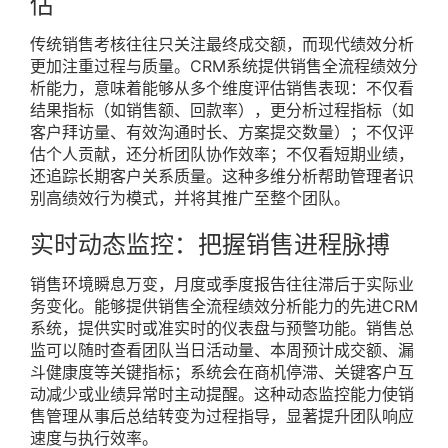
估
传统销售考核往往只关注最终成交额，而现代绩效分析
更加注重过程与质量。CRM系统提供销售全流程绩效分
析能力，意味着能够从多个维度评估销售表现：不仅看
结果指标（如销售额、回款率），更分析过程指标（如
客户拜访量、有效沟通时长、方案提交数量）；不仅评
估个人贡献，还分析团队协作效率；不仅看短期业绩，
还追踪长期客户关系质量。这种多维分析帮助管理者识
别高绩效行为模式，并将其推广至整个团队。
实时动态监控：把握销售进程脉搏
销售环境瞬息万变，月度或季度报告往往滞后于实际业
务变化。能够提供销售全流程绩效分析能力的先进CRM
系统，提供实时或准实时的仪表盘与预警功能。销售总
监可以随时查看团队当日活动量、本周预计成交额、漏
斗健康度等关键指标；系统会在商机停滞、关键客户互
动减少或业绩异常时主动提醒。这种动态监控能力使销
售管理从事后总结转变为过程指导，显著提升团队响应
速度与执行效率。