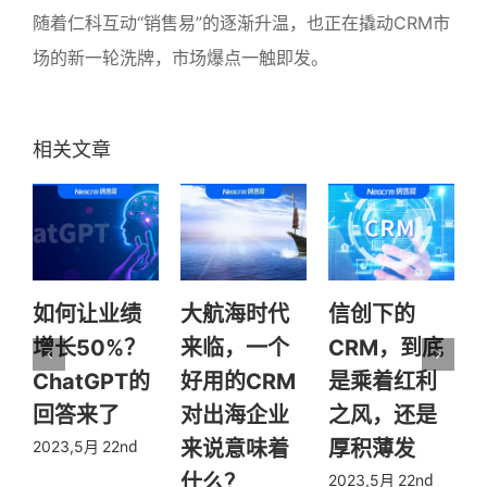
随着仁科互动“销售易”的逐渐升温，也正在撬动CRM市
场的新一轮洗牌，市场爆点一触即发。
如何让业绩
大航海时代
信创下的
增长50%？
来临，一个
CRM，到底
ChatGPT的
好用的CRM
是乘着红利
回答来了
对出海企业
之风，还是
来说意味着
厚积薄发
2023,5月 22nd
2
什么？
2023,5月 22nd