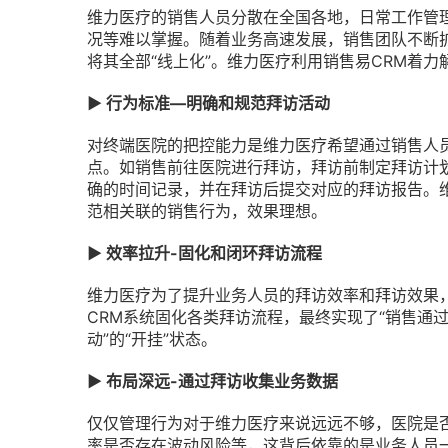
维力医疗的销售人员分散在全国各地，日常工作管
况等难以掌握。随着业务高速发展，销售团队不断
将其全部“线上化”。维力医疗利用销售易CRM着
▶ 行为标准—明确和规范拜访活动
对终端医院的把控能力是维力医疗希望通过销售人
点。如销售前往医院进行拜访，拜访前制定拜访计
确的时间记录，并在拜访后提交对应的拜访报告。
范相关联的销售行为，效果理想。
▶ 效率拉升-固化和闭环拜访流程
维力医疗为了提升业务人员的拜访效率和拜访效果，
CRM系统固化各类拜访流程，最终实现了“销售通
动”的“开挂”状态。
▶ 布局深远-通过拜访收集业务数据
仅仅管理行为对于维力医疗来说远远不够，医院是
率是否存在波动风险等，这背后依靠的是业务人员