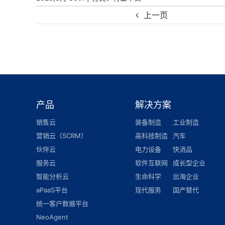
上一页
产品
解决方案
销售云
装备制造
工业制造
营销云（SCRM）
高科技制造
汽车
伙伴云
电力设备
快消品
服务云
软件互联网
成长型企业
智能分析云
生命科学
出海企业
aPaaS平台
现代服务
国产替代
统一客户数据平台
NeoAgent