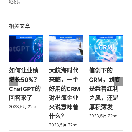
危机。
如何让业绩
大航海时代
信创下的
增长50%？
来临，一个
CRM，到底
ChatGPT的
好用的CRM
是乘着红利
回答来了
对出海企业
之风，还是
来说意味着
厚积薄发
2023,5月 22nd
2
什么？
2023,5月 22nd
2023,5月 22nd