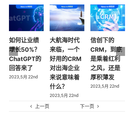
如何让业绩
大航海时代
信创下的
增长50%？
来临，一个
CRM，到底
ChatGPT的
好用的CRM
是乘着红利
回答来了
对出海企业
之风，还是
来说意味着
厚积薄发
2023,5月 22nd
2
什么？
2023,5月 22nd
2023,5月 22nd
上一页
下一页