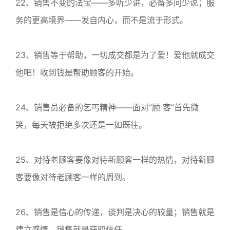
22、销售不变的法宝——多听少讲，必备多问少说；服
务的更高境界——发自内心，而不是流于形式。
23、销售等于帮助，一切成交都是为了爱！爱他就成交
他吧！收到钱是帮助顾客的开始。
24、销售员必备的乞丐精神——面对“顾 客”首先微
笑，每天被拒绝多次还是一如既往。
25、对待老顾客要像对待新顾客一样的热情，对待新顾
客要像对待老顾客一样的周到。
26、销售是信心的传递，谈判是决心的较量；销售就是
建立感情，销售就是获取信任。