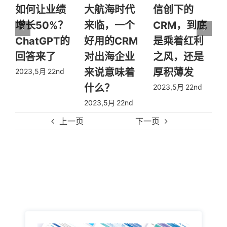
绩
大航海时代
信创下的
医疗行业优
%？
来临，一个
CRM，到底
等生示范：
T的
好用的CRM
是乘着红利
用CRM让人
对出海企业
之风，还是
效“狂飙”
来说意味着
厚积薄发
nd
2023,3月 30th
什么？
2023,5月 22nd
2023,5月 22nd
上一页
下一页