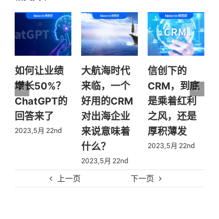
如何让业绩
大航海时代
信创下的
增长50%？
来临，一个
CRM，到底
ChatGPT的
好用的CRM
是乘着红利
回答来了
对出海企业
之风，还是
来说意味着
厚积薄发
2023,5月 22nd
2
什么？
2023,5月 22nd
2023,5月 22nd
上一页
下一页