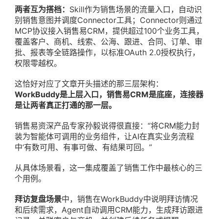
两者互为搭档：
Skill作为销售场景的流量入口，自动识
别销售意图并调度Connector工具；Connector则通过
MCP协议接入销售易CRM，提供超过100个业务工具，
覆盖客户、商机、线索、公海、跟进、合同、订单、审
批、报表等全链路操作，以标准OAuth 2.0授权执行，
权限零越权。
这恰好对应了文章开头描述的那三层架构：
WorkBuddy是上层入口，销售易CRM是底座，连接器
是让两者真正打通的那一层。
销售易资深产品专家孙毅说得很直接：“将CRM能力封
装为智能体可调用的业务组件，让AI在真实业务流程
中‘有数可用、有事可做、有结果可回。”
从具体场景看，这一集成覆盖了销售工作中最核心的三
个用例。
拜访复盘场景
中，销售在WorkBuddy中说明拜访情况
和后续需求，Agent自动调用CRM能力，生成拜访跟进