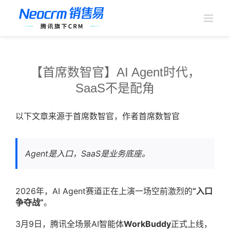
跳
过
内
容
【首席数智官】AI Agent时代，
SaaS不是配角
以下文章来源于首席数智官，作者首席数智官
Agent是入口，SaaS是业务底座。
2026年，AI Agent赛道正在上演一场空前激烈的
“入口
争夺战”
。
3月9日，腾讯全场景AI智能体
WorkBuddy
正式上线，