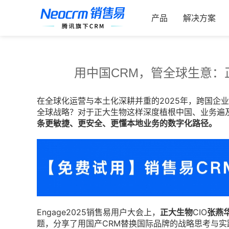
跳
索：
过
产品
解决方案
内
容
用中国CRM，管全球生意：
在全球化运营与本土化深耕并重的2025年，跨国企
全球战略？对于正大生物这样深度植根中国、业务遍
条更敏捷、更安全、更懂本地业务的数字化路径。
Engage2025销售易用户大会上，
正大生物
CIO
张燕
题，分享了用国产CRM替换国际品牌的战略思考与实