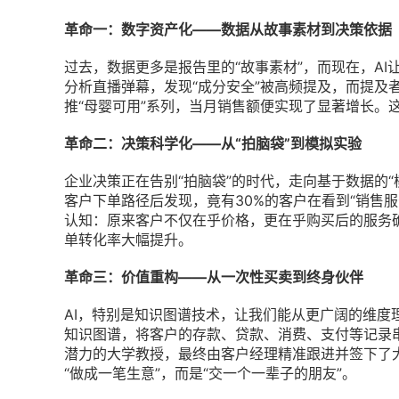
革命一：数字资产化——数据从故事素材到决策依据
过去，数据更多是报告里的“故事素材”，而现在，AI
分析直播弹幕，发现“成分安全”被高频提及，而提及者
推“母婴可用”系列，当月销售额便实现了显著增长。
革命二：决策科学化——从“拍脑袋”到模拟实验
企业决策正在告别“拍脑袋”的时代，走向基于数据的“
客户下单路径后发现，竟有30%的客户在看到“销售
认知：原来客户不仅在乎价格，更在乎购买后的服务确
单转化率大幅提升。
革命三：价值重构——从一次性买卖到终身伙伴
AI，特别是知识图谱技术，让我们能从更广阔的维度
知识图谱，将客户的存款、贷款、消费、支付等记录
潜力的大学教授，最终由客户经理精准跟进并签下了
“做成一笔生意”，而是“交一个一辈子的朋友”。