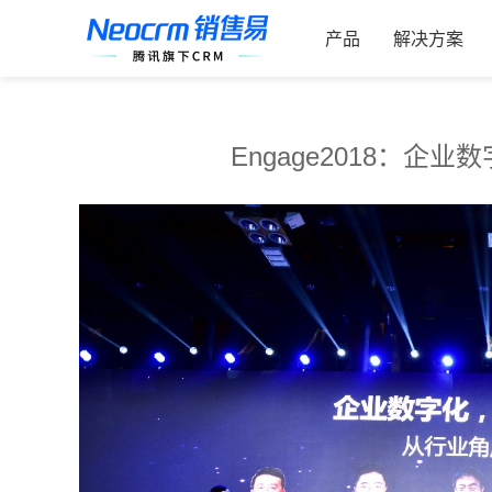
跳
索：
过
产品
解决方案
内
容
Engage2018：企