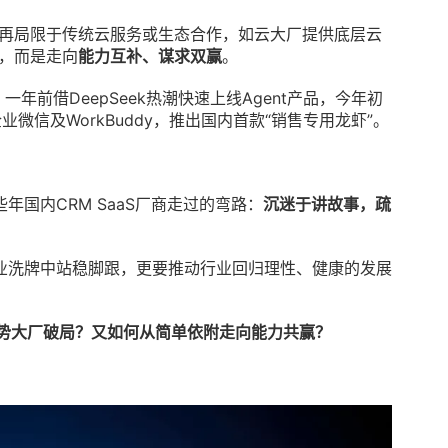
不再局限于传统云服务或生态合作，如云大厂提供底层云
态，而是走向
能力互补、谋求双赢
。
年前借DeepSeek热潮快速上线Agent产品，今年初
企业微信及
WorkBuddy
，推出国内首款“销售专用龙虾”。
年国内CRM SaaS厂商走过的弯路：
沉迷于讲故事，疏
业洗牌中站稳脚跟，更要推动行业回归理性、健康的发展
借势大厂破局？又如何从简单依附走向能力共赢？