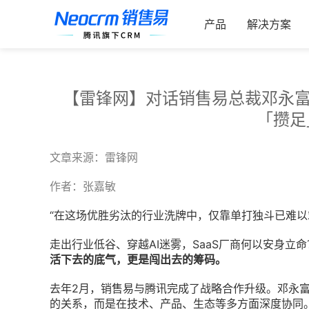
跳
索：
过
产品
解决方案
内
容
【雷锋网】对话销售易总裁邓永富
「攒足
文章来源：雷锋网
作者：张嘉敏
“在这场优胜劣汰的行业洗牌中，仅靠单打独斗已难以
走出行业低谷、穿越AI迷雾，
SaaS
厂商何以安身立命
活下去的底气，更是闯出去的筹码。
去年2月，销售易与腾讯完成了战略合作升级。邓永富
的关系，而是在技术、产品、生态等多方面深度协同