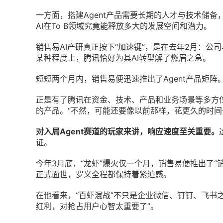
一方面，搭建Agent产品需要长期的人才与技术储
AI在To B领域究竟能释放多大的发展空间和潜力。
销售易AI产研真正按下“加速键”，是在去年2月：公司
某种程度上，腾讯恰好为其AI转型解了燃眉之急。
短短两个月内，销售易便迅速推出了Agent产品矩阵
正是有了腾讯在资金、技术、产品和业务场景等多方
的产品。“不然，可能还要像以前那样，花更久的时间
对入局Agent赛道的玩家来讲，响应速度至关重要。
证。
今年3月底，“龙虾”爆火仅一个月，销售易便推出了“销
正式面世，罗义全程都保持着紧迫感。
在他看来，“百虾混战”不只是企业微信、钉钉、飞书之
红利，对抢占用户心智太重要了”。