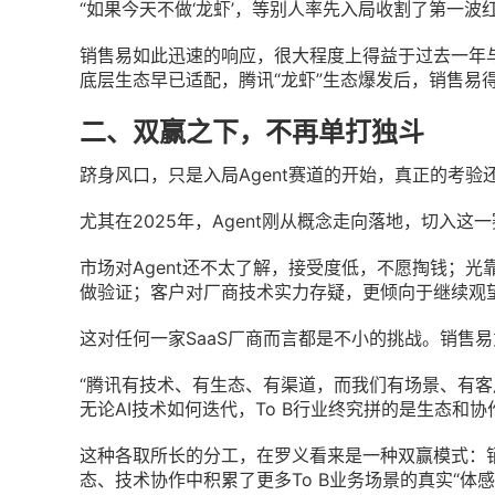
“如果今天不做‘龙虾’，等别人率先入局收割了第一波
销售易如此迅速的响应，很大程度上得益于过去一年
底层生态早已适配，腾讯“龙虾”生态爆发后，销售易
二、双赢之下，不再单打独斗
跻身风口，只是入局Agent赛道的开始，真正的考验
尤其在2025年，Agent刚从概念走向落地，切入这一
市场对Agent还不太了解，接受度低，不愿掏钱；光
做验证；客户对厂商技术实力存疑，更倾向于继续观
这对任何一家SaaS厂商而言都是不小的挑战。销售
“腾讯有技术、有生态、有渠道，而我们有场景、有客
无论AI技术如何迭代，To B行业终究拼的是生态和协
这种各取所长的分工，在罗义看来是一种双赢模式：销售
态、技术协作中积累了更多To B业务场景的真实“体感