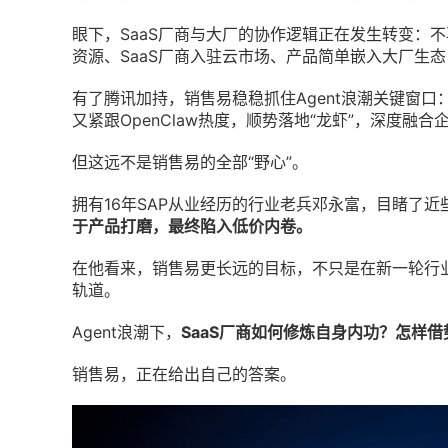
眼下，SaaS厂商与大厂的协作逻辑正在发生转变：
资源、SaaS厂商入驻云市场、产品简单嵌入大厂生
有了腾讯加持，销售易稳稳抓住Agent浪潮关键窗口：一
又紧跟
OpenClaw
热度，顺势落地“龙虾”，深度融合
但这远不是销售易的全部“野心”。
拥有16年SAP从业经历的行业老兵邓永富，目睹了近些
于产品打磨，最终陷入低价内卷。
在他看来，销售易更长远的目标，不只是在新一轮行
轨道。
Agent浪潮下，
SaaS厂商如何修炼自身内功？怎样
销售易，正在给出自己的答案。