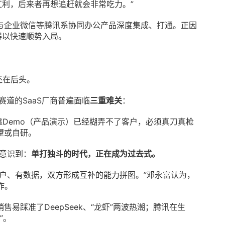
红利，后来者再想追赶就会非常吃力。”
与企业微信等腾讯系协同办公产品深度集成、打通。正因
得以快速顺势入局。
还在后头。
赛道的SaaS厂商普遍面临
三重难关
：
靠Demo（产品演示）已经糊弄不了客户，必须真刀真枪
望或自研。
易意识到：
单打独斗的时代，正在成为过去式。
户、有数据，双方形成互补的能力拼图。”邓永富认为，
作。
易踩准了DeepSeek、“龙虾”两波热潮；腾讯在生
”。