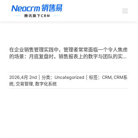
跳
过
内
容
在企业销售管理实践中，管理者常常面临一个令人焦虑
的场景：月底复盘时，销售报表上的数字与团队的实际
跟进情况总是对不上；某个重点商机进展到哪一步了、
卡在哪个环节、需要什么资源支持，这些关键信息往往
只存在于销售人员的个人记忆中。这种“销售黑箱”现
|
分类：
|
标签：
,
2026,4月 2nd
Uncategorized
CRM
CRM系
象，直接导致商机推进效率低下、资源调配滞后、业绩
,
,
统
交易管理
数字化系统
预测失准。破解这一困局的关键，在于构建一套以交易
管理为核心的CRM系统，让每一个商机的流转都清晰可
控，让每一次成交都有迹可循。 [...]